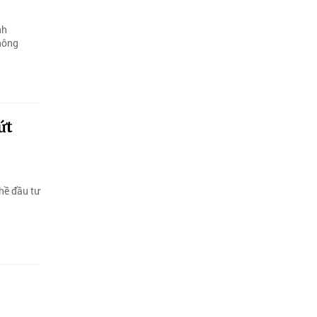
nh
thông
ứt
hề đầu tư