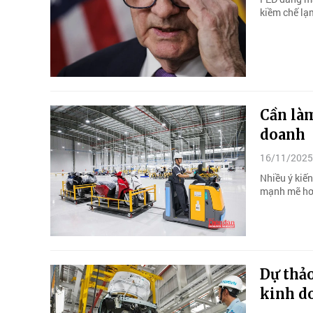
kiềm chế lạ
Cần làm
doanh
16/11/2025
Nhiều ý kiế
mạnh mẽ hơn
Dự thảo
kinh d