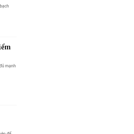
 bạch
kiểm
i đủ mạnh
uyên để