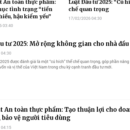
t An toàn thực phẩm:
Luật Đầu tư 2025: “Cú h
ục tình trạng “tiền
chế quan trọng
iều, hậu kiểm yếu”
17/02/2026 04:30
6 03:40
u tư 2025: Mở rộng không gian cho nhà đầu
 04:30
 2025 được đánh giá là một “cú hích” thể chế quan trọng, góp phần nâng
vốn và vị thế của Việt Nam trong chu kỳ cạnh tranh đầu tư mới.
t An toàn thực phẩm: Tạo thuận lợi cho do
 bảo vệ người tiêu dùng
 04:15