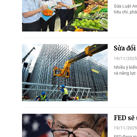
Sửa Luật An
tiêu chí, p
Sửa đổi
19/11/2025
Nhiều ý kiến
và năng lực
FED sẽ 
19/11/2025
FED đang mắc