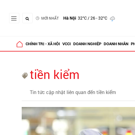
Hà Nội
32°C
/ 26 - 32°C
MỚI NHẤT
CHÍNH TRỊ - XÃ HỘI
VCCI
DOANH NGHIỆP
DOANH NHÂN
P
tiền kiểm
Tin tức cập nhật liên quan đến tiền kiểm