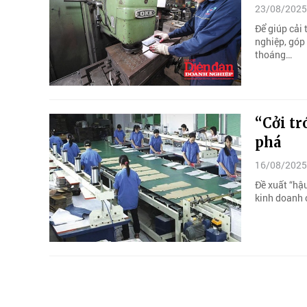
23/08/2025
Để giúp cải
nghiệp, góp 
thoáng…
“Cởi tr
phá
16/08/2025
Đề xuất “hậ
kinh doanh 