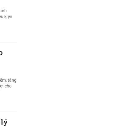
kinh
ều kiện
o
iểm, tăng
ợi cho
 lý