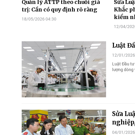
Quản lý ATTP theo chuỗi giá
Sửa Luậ
trị: Cần có quy định rõ ràng
Khắc ph
kiểm nh
18/05/2026 04:30
12/04/202
Luật Đầ
12/01/2026
Luật Đầu tư
lượng dòng 
Sửa Luậ
nghiệp,
04/01/2026