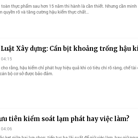
 toàn thực phẩm sau hơn 15 năm thi hành là cần thiết. Nhưng cần minh
hân quyền rõ và tăng cường hậu kiểm thực chất…
 Luật Xây dựng: Cần bịt khoảng trống hậu 
 04:15
 cho rằng, hậu kiểm chỉ phát huy hiệu quả khi có tiêu chí rõ ràng, chế tà
 cán bộ cơ sở được bảo đảm.
ưu tiên kiểm soát lạm phát hay việc làm?
 04:06
 kẹt giữa hai lựa chọn: tiếp tục hạ lãi suất để giữ việc làm, hay giữ ng