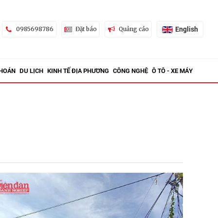
English
0985698786
Đặt báo
Quảng cáo
KHOÁN
DU LỊCH
KINH TẾ ĐỊA PHƯƠNG
CÔNG NGHỆ
Ô TÔ - XE MÁY