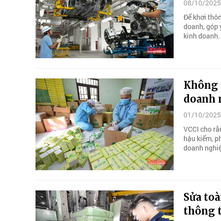
08/10/2025
Để khơi thôn
doanh, góp ý
kinh doanh.
Không 
doanh 
01/10/2025
VCCI cho rằ
hậu kiểm, p
doanh nghi
Sửa toà
thông 