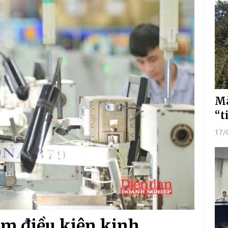
Mã
“t
17/
ảm điều kiện kinh