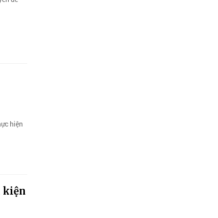
hực hiện
u kiện