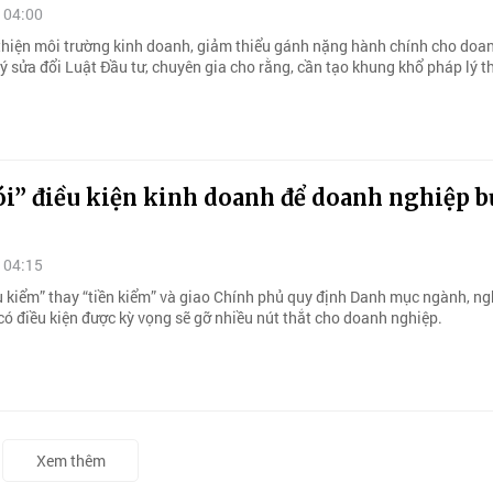
 04:00
 thiện môi trường kinh doanh, giảm thiểu gánh nặng hành chính cho doa
ý sửa đổi Luật Đầu tư, chuyên gia cho rằng, cần tạo khung khổ pháp lý 
ói” điều kiện kinh doanh để doanh nghiệp b
 04:15
u kiểm” thay “tiền kiểm” và giao Chính phủ quy định Danh mục ngành, ng
có điều kiện được kỳ vọng sẽ gỡ nhiều nút thắt cho doanh nghiệp.
Xem thêm