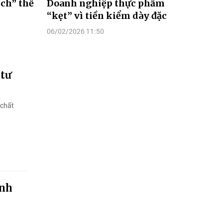
ích” thể
Doanh nghiệp thực phẩm
“kẹt” vì tiền kiểm dày đặc
06/02/2026 11:50
 tư
 chất
anh