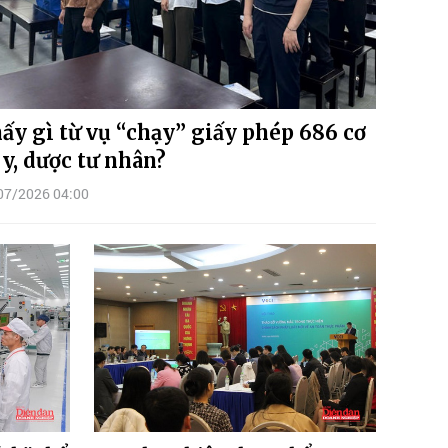
ấy gì từ vụ “chạy” giấy phép 686 cơ
 y, dược tư nhân?
07/2026 04:00