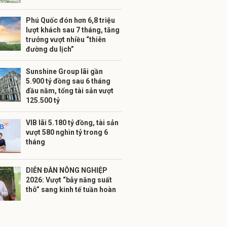
Phú Quốc đón hơn 6,8 triệu
lượt khách sau 7 tháng, tăng
trưởng vượt nhiều “thiên
đường du lịch”
Sunshine Group lãi gần
5.900 tỷ đồng sau 6 tháng
đầu năm, tổng tài sản vượt
125.500 tỷ
VIB lãi 5.180 tỷ đồng, tài sản
vượt 580 nghìn tỷ trong 6
tháng
DIỄN ĐÀN NÔNG NGHIỆP
2026: Vượt “bẫy năng suất
thô” sang kinh tế tuần hoàn