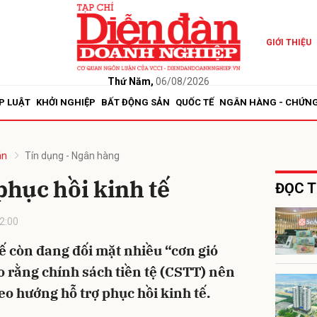
GIỚI THIỆU
bình luận
Thứ Năm,
06/08/2026
P LUẬT
KHỞI NGHIỆP
BẤT ĐỘNG SẢN
QUỐC TẾ
NGÂN HÀNG - CHỨN
án
Tín dụng - Ngân hàng
phục hồi kinh tế
ĐỌC T
2:00
Hủy
G
ế còn đang đối mặt nhiều “cơn gió
o rằng chính sách tiền tệ (CSTT) nên
eo hướng hỗ trợ phục hồi kinh tế.