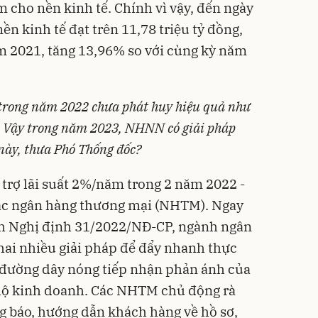
 cho nền kinh tế. Chính vì vậy, đến ngày
ền kinh tế đạt trên 11,78 triệu tỷ đồng,
m 2021, tăng 13,96% so với cùng kỳ năm
t trong năm 2022 chưa phát huy hiệu quả như
. Vậy trong năm 2023, NHNN có giải pháp
này, thưa Phó Thống đốc?
 trợ lãi suất 2%/năm trong 2 năm 2022 -
ác ngân hàng thương mại (NHTM). Ngay
h Nghị định 31/2022/NĐ-CP, ngành ngân
khai nhiều giải pháp để đẩy nhanh thực
p đường dây nóng tiếp nhận phản ánh của
 hộ kinh doanh. Các NHTM chủ động rà
g báo, hướng dẫn khách hàng về hồ sơ,