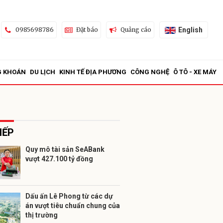
English
0985698786
Đặt báo
Quảng cáo
G KHOÁN
DU LỊCH
KINH TẾ ĐỊA PHƯƠNG
CÔNG NGHỆ
Ô TÔ - XE MÁY
IẾP
Quy mô tài sản SeABank
vượt 427.100 tỷ đồng
ửi
Dấu ấn Lê Phong từ các dự
án vượt tiêu chuẩn chung của
thị trường