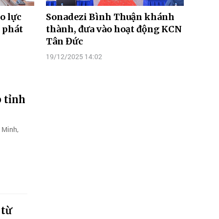
o lực
Sonadezi Bình Thuận khánh
 phát
thành, đưa vào hoạt động KCN
Tân Đức
19/12/2025 14:02
 tỉnh
 Minh,
 từ