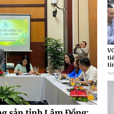
VC
ti
tỉ
16/
ộng sản tỉnh Lâm Đồng: