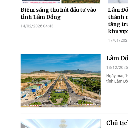
Điểm sáng thu hút đầu tư vào
Lâm Đồn
tỉnh Lâm Đồng
thành 
tăng t
14/02/2026 04:43
khu vự
17/01/202
Lâm Đồ
18/12/2025
Ngày mai, 1
tỉnh Lâm Đồ
Chủ tịc