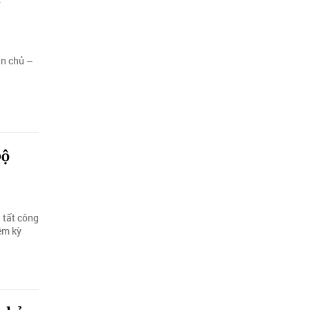
ân chủ –
bộ
 tất công
ệm kỳ