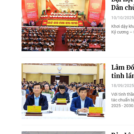
Dân chủ
10/10/2025
Khơi dậy kh
Kỷ cương – 
Lâm Đồn
tỉnh lầ
18/09/2025
Với tinh th
tác chuẩn bị
2025 - 2030