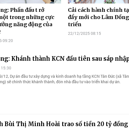
g: Phấn đấu t rở
Cải cách hành chính tạ
một trong những cực
đẩy mới cho Lâm Đồng
rưởng năng động của
triển
c
22/12/2025 08:15
6 09:20
ng: Khánh thành KCN đầu tiên sau sáp nhập
 15:30
9/12, Dự án đầu tư xây dựng và kinh doanh hạ tầng KCN Tân Đức (xã Tân
ng) sẽ chính thức khánh thành, đón nhà đầu tư vào triển khai dự án.
h Bùi Thị Minh Hoài trao số tiền 20 tỷ đồng