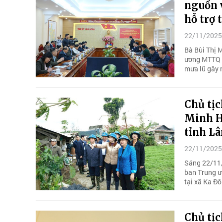
nguồn 
hỗ trợ
22/11/2025
Bà Bùi Thị M
ương MTTQ V
mưa lũ gây 
Chủ tị
Minh H
tỉnh L
22/11/2025
Sáng 22/11, 
ban Trung ư
tại xã Ka Đô
Chủ tị