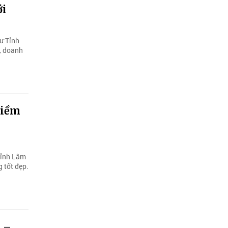
ới
ư Tỉnh
, doanh
Niềm
tỉnh Lâm
 tốt đẹp.
t –