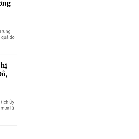
ương
 Trung
u quả do
Thị
Đô,
 tịch Ủy
 mưa lũ