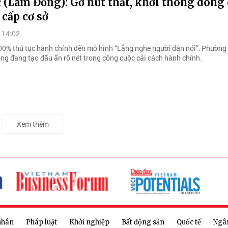
 (Lâm Đồng): Gỡ nút thắt, khơi thông dòng
 cấp cơ sở
 14:02
00% thủ tục hành chính đến mô hình “Lắng nghe người dân nói”, Phường
ng đang tạo dấu ấn rõ nét trong công cuộc cải cách hành chính.
Xem thêm
nhân
Pháp luật
Khởi nghiệp
Bất động sản
Quốc tế
Ngâ