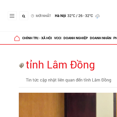
Hà Nội
32°C
/ 26 - 32°C
MỚI NHẤT
CHÍNH TRỊ - XÃ HỘI
VCCI
DOANH NGHIỆP
DOANH NHÂN
P
tỉnh Lâm Đồng
Tin tức cập nhật liên quan đến tỉnh Lâm Đồng