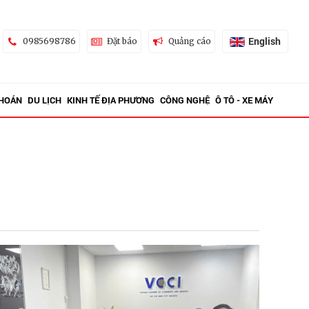
English
0985698786
Đặt báo
Quảng cáo
KHOÁN
DU LỊCH
KINH TẾ ĐỊA PHƯƠNG
CÔNG NGHỆ
Ô TÔ - XE MÁY