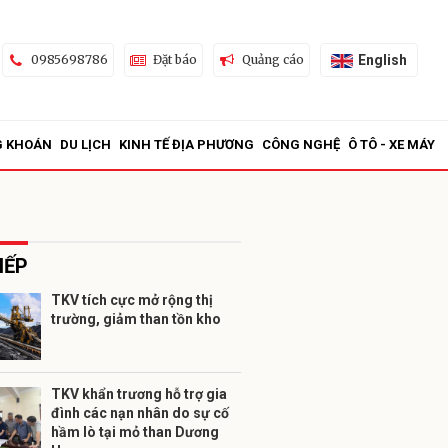
English
0985698786
Đặt báo
Quảng cáo
G KHOÁN
DU LỊCH
KINH TẾ ĐỊA PHƯƠNG
CÔNG NGHỆ
Ô TÔ - XE MÁY
IẾP
TKV tích cực mở rộng thị
trường, giảm than tồn kho
ửi
TKV khẩn trương hỗ trợ gia
đình các nạn nhân do sự cố
hầm lò tại mỏ than Dương