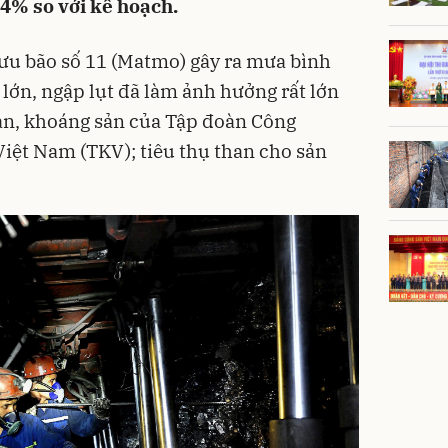
4% so với kế hoạch.
ưu bão số 11 (Matmo) gây ra mưa bình
 lớn, ngập lụt đã làm ảnh hưởng rất lớn
han, khoáng sản của Tập đoàn Công
iệt Nam (TKV); tiêu thụ than cho sản