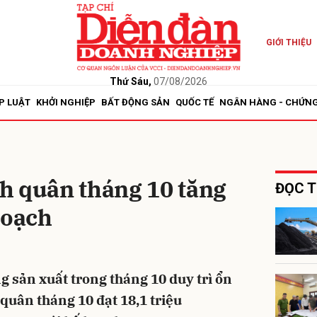
GIỚI THIỆU
bình luận
Thứ Sáu,
07/08/2026
P LUẬT
KHỞI NGHIỆP
BẤT ĐỘNG SẢN
QUỐC TẾ
NGÂN HÀNG - CHỨN
h quân tháng 10 tăng
ĐỌC T
hoạch
Hủy
G
g sản xuất trong tháng 10 duy trì ổn
quân tháng 10 đạt 18,1 triệu