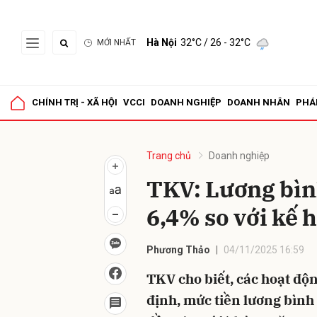
Hà Nội
32°C
/ 26 - 32°C
MỚI NHẤT
Gửi 
CHÍNH TRỊ - XÃ HỘI
VCCI
DOANH NGHIỆP
DOANH NHÂN
PHÁ
Trang chủ
Doanh nghiệp
TKV: Lương bìn
6,4% so với kế 
Phương Thảo
04/11/2025 16:59
TKV cho biết, các hoạt độn
định, mức tiền lương bình 