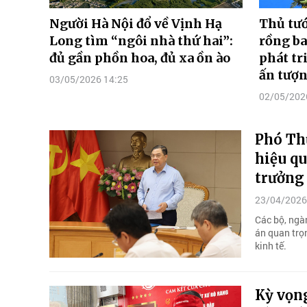
Người Hà Nội đổ về Vịnh Hạ
Thủ tư
Long tìm “ngôi nhà thứ hai”:
rồng ba
đủ gần phồn hoa, đủ xa ồn ào
phát tr
ấn tượ
03/05/2026 14:25
02/05/202
Phó Th
hiệu qu
trưởng 
23/04/2026
Các bộ, ngà
án quan trọ
kinh tế.
Kỳ vọng