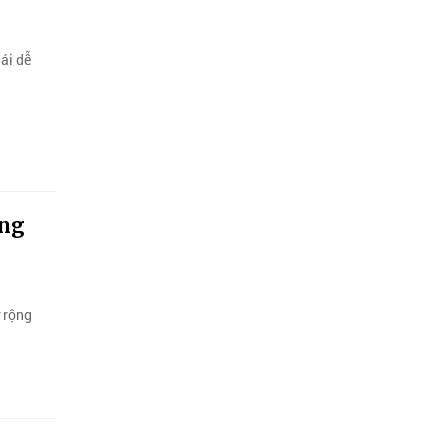
lái dễ
ờng
ở rộng