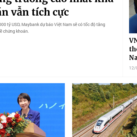
n vẫn tích cực
3.000 tỷ USD, Maybank dự báo Việt Nam sẽ có tốc độ tăng
về chứng khoán.
VN
th
Na
12/