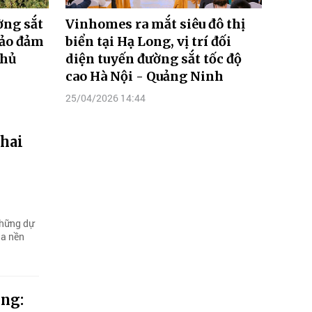
ờng sắt
Vinhomes ra mắt siêu đô thị
bảo đảm
biển tại Hạ Long, vị trí đối
chủ
diện tuyến đường sắt tốc độ
cao Hà Nội - Quảng Ninh
25/04/2026 14:44
hai
những dự
ủa nền
ùng: