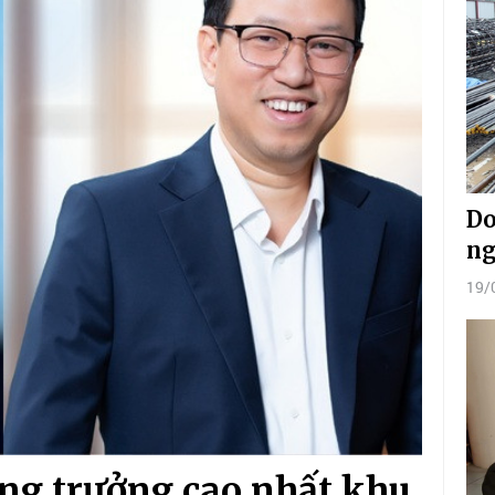
Do
ng
19/
ăng trưởng cao nhất khu