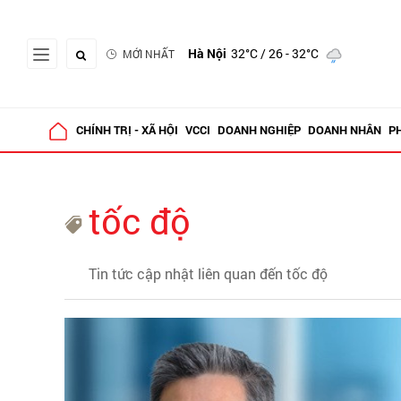
Hà Nội
32°C
/ 26 - 32°C
MỚI NHẤT
CHÍNH TRỊ - XÃ HỘI
VCCI
DOANH NGHIỆP
DOANH NHÂN
P
tốc độ
Tin tức cập nhật liên quan đến tốc độ