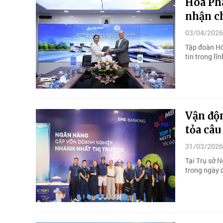
Hòa Ph
nhận ch
03/04/2026
Tập đoàn Hò
tín trong l
Vận độn
tỏa câu
31/03/2026
Tại Trụ sở 
trong ngày 