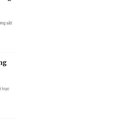
ờng sắt
ờng
 trục