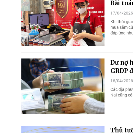
Bài toá
17/04/2026
Khi thời gia
mua sắm của
đáp ứng nhu
Dư nợ h
GRDP đ
16/04/2026
Các địa phư
Nai cũng có
Thủ tư