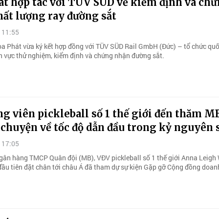
át hợp tác với TÜV SÜD về kiểm định và ch
ất lượng ray đường sắt
 11:55
a Phát vừa ký kết hợp đồng với TÜV SÜD Rail GmbH (Đức) – tổ chức quố
ĩnh vực thử nghiệm, kiểm định và chứng nhận đường sắt.
g viên pickleball số 1 thế giới đến thăm MB
 chuyện về tốc độ dẫn đầu trong kỷ nguyên 
 17:05
Ngân hàng TMCP Quân đội (MB), VĐV pickleball số 1 thế giới Anna Leigh
đầu tiên đặt chân tới châu Á đã tham dự sự kiện Gặp gỡ Cộng đồng doan