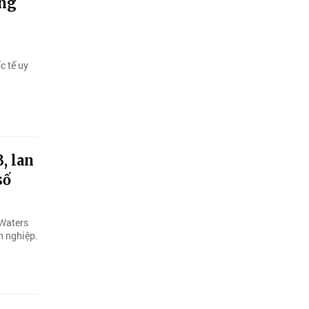
ứng
c tế uy
, lan
số
 Waters
h nghiệp.