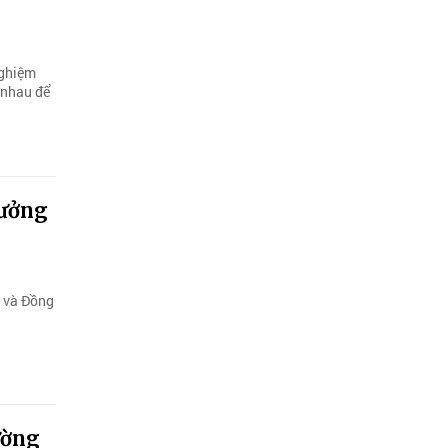
nghiệm
 nhau để
rưởng
h và Đồng
ường