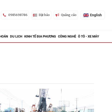
English
0985698786
Đặt báo
Quảng cáo
KHOÁN
DU LỊCH
KINH TẾ ĐỊA PHƯƠNG
CÔNG NGHỆ
Ô TÔ - XE MÁY