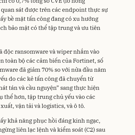
chỉ có 0,7% tổng số CVE (lỗ hổng
 quan sát được trên các endpoint thực sự
thấy bề mặt tấn công đang có xu hướng
ch bảo mật có thể tập trung và ưu tiên
ã độc ransomware và wiper nhắm vào
n toàn bộ các cảm biến của Fortinet, số
omware đã giảm 70% so với nửa đầu năm
yếu do các kẻ tấn công đã chuyển từ
hát tán và cầu nguyện” sang thực hiện
ụ thể hơn, tập trung chủ yếu vào các
uất, vận tải và logistics, và ô tô.
hấy khả năng phục hồi đáng kinh ngạc,
gừng liên lạc lệnh và kiểm soát (C2) sau