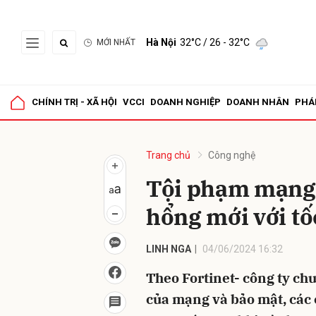
Hà Nội
32°C
/ 26 - 32°C
MỚI NHẤT
Gửi 
CHÍNH TRỊ - XÃ HỘI
VCCI
DOANH NGHIỆP
DOANH NHÂN
PHÁ
Trang chủ
Công nghệ
Tội phạm mạng 
hổng mới với t
LINH NGA
04/06/2024 16:32
Theo Fortinet- công ty chu
của mạng và bảo mật, các