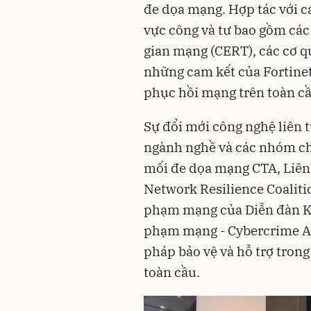
đe dọa mạng. Hợp tác với cá
vực công và tư bao gồm cá
gian mạng (CERT), các cơ q
những cam kết của Fortine
phục hồi mạng trên toàn cầ
Sự đổi mới công nghệ liên 
ngành nghề và các nhóm ch
mối đe dọa mạng CTA, Liên
Network Resilience Coalitio
phạm mạng của Diễn đàn Kin
phạm mạng - Cybercrime Atl
pháp bảo vệ và hỗ trợ tron
toàn cầu.