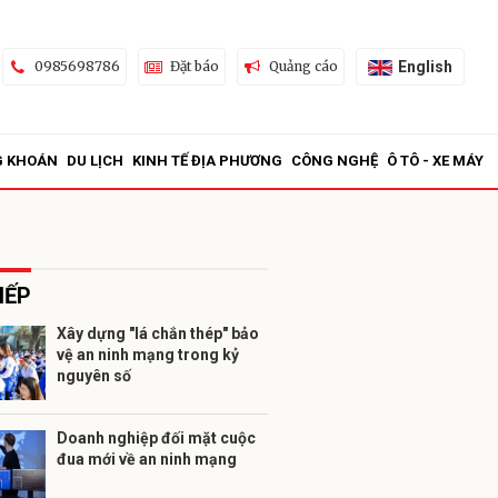
English
0985698786
Đặt báo
Quảng cáo
G KHOÁN
DU LỊCH
KINH TẾ ĐỊA PHƯƠNG
CÔNG NGHỆ
Ô TÔ - XE MÁY
IẾP
Xây dựng "lá chắn thép" bảo
vệ an ninh mạng trong kỷ
ửi
nguyên số
Doanh nghiệp đối mặt cuộc
đua mới về an ninh mạng