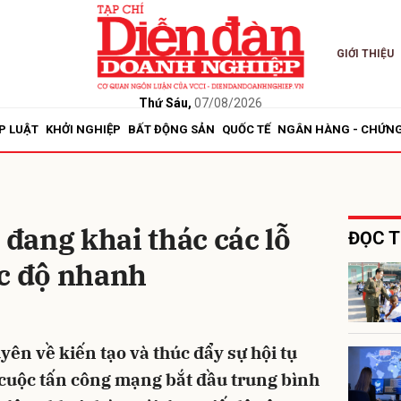
GIỚI THIỆU
bình luận
Thứ Sáu,
07/08/2026
P LUẬT
KHỞI NGHIỆP
BẤT ĐỘNG SẢN
QUỐC TẾ
NGÂN HÀNG - CHỨN
đang khai thác các lỗ
ĐỌC T
ốc độ nhanh
Hủy
G
yên về kiến tạo và thúc đẩy sự hội tụ
 cuộc tấn công mạng bắt đầu trung bình