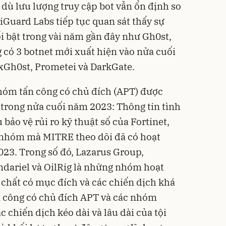
 dù lưu lượng truy cập bot vẫn ổn định so
iGuard Labs tiếp tục quan sát thấy sự
ổi bật trong vài năm gần đây như Gh0st,
 có 3 botnet mới xuất hiện vào nửa cuối
Gh0st, Prometei và DarkGate.
hóm tấn công có chủ đích (APT) được
 trong nửa cuối năm 2023: Thông tin tình
 bảo vệ rủi ro kỹ thuật số của Fortinet,
3 nhóm mà MITRE theo dõi đã có hoạt
23. Trong số đó, Lazarus Group,
dariel và OilRig là những nhóm hoạt
 chất có mục đích và các chiến dịch khá
 công có chủ đích APT và các nhóm
c chiến dịch kéo dài và lâu dài của tội