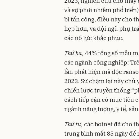
2023, nghiên cứu cho thấy 
và sự phơi nhiễm phổ biến)
bị tấn công, điều này cho 
hẹp hơn, và đội ngũ phụ trá
các nỗ lực khắc phục.
Thứ ba,
44% tổng số mẫu m
các ngành công nghiệp: Trê
lần phát hiện mã độc rans
2023. Sự chậm lại này chủ 
chiến lược truyền thống “p
cách tiếp cận có mục tiêu c
ngành năng lượng, y tế, sản x
Thứ tư,
các botnet đã cho t
trung bình mất 85 ngày để n