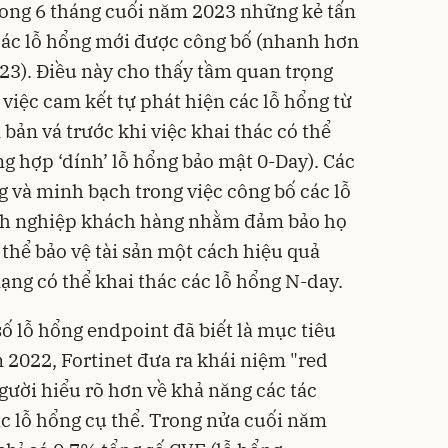
trong 6 tháng cuối năm 2023 những kẻ tấn
các lỗ hổng mới được công bố (nhanh hơn
3). Điều này cho thấy tầm quan trọng
việc cam kết tự phát hiện các lỗ hổng từ
 bản vá trước khi việc khai thác có thể
ng hợp ‘dính’ lỗ hổng bảo mật 0-Day). Các
 và minh bạch trong việc công bố các lỗ
nh nghiệp khách hàng nhằm đảm bảo họ
ó thể bảo vệ tài sản một cách hiệu quả
ạng có thể khai thác các lỗ hổng N-day.
 lỗ hổng endpoint đã biết là mục tiêu
 2022, Fortinet đưa ra khái niệm "red
gười hiểu rõ hơn về khả năng các tác
ác lỗ hổng cụ thể. Trong nửa cuối năm