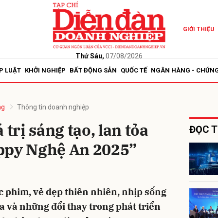
GIỚI THIỆU
bình luận
Thứ Sáu,
07/08/2026
P LUẬT
KHỞI NGHIỆP
BẤT ĐỘNG SẢN
QUỐC TẾ
NGÂN HÀNG - CHỨN
ng
Thông tin doanh nghiệp
 trị sáng tạo, lan tỏa
ĐỌC T
ppy Nghệ An 2025”
Hủy
G
 phim, vẻ đẹp thiên nhiên, nhịp sống
a và những đổi thay trong phát triển