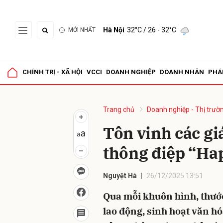
Hà Nội
32°C
/ 26 - 32°C
MỚI NHẤT
Gửi 
CHÍNH TRỊ - XÃ HỘI
VCCI
DOANH NGHIỆP
DOANH NHÂN
PHÁ
Trang chủ
Doanh nghiệp - Thị trườ
Tôn vinh các giá
thông điệp “Ha
Nguyệt Hà
26/12/2025 13:51
Qua mỗi khuôn hình, thước
lao động, sinh hoạt văn hó