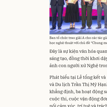
Ban tổ chức trao giải A cho các tác 
học nghệ thuật với chủ đề “Chung mộ
Đây là sự kiện văn hóa qua
sáng tạo, đồng thời khơi d
ảnh con người xứ Nghệ tron
Phát biểu tại Lễ tổng kết v
và Du lịch Trần Thị Mỹ Hạn
khẳng định, ba hoạt động 
cuộc thi, cuộc vận động đơ
nối cảm xúc, trí tuệ và trá