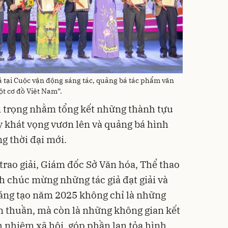
giả tại Cuộc vận động sáng tác, quảng bá tác phẩm văn
t cơ đồ Việt Nam”.
n trọng nhằm tổng kết những thành tựu
ậy khát vọng vươn lên và quảng bá hình
g thời đại mới.
à trao giải, Giám đốc Sở Văn hóa, Thể thao
h chúc mừng những tác giả đạt giải và
sáng tạo năm 2025 không chỉ là những
n thuần, mà còn là những không gian kết
ch nhiệm xã hội, góp phần lan tỏa hình