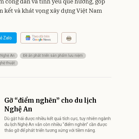
ệm công dân và tình yêu quê hương, góp
n kết và khát vọng xây dựng Việt Nam
Theo dõi trên
ẻ Zalo
Nghệ An
Đề án phát triển sản phẩm lưu niệm
ghệ thuật
Gỡ “điểm nghẽn” cho du lịch
Nghệ An
Dù gặt hái được nhiều kết quả tích cực, tuy nhiên ngành
du lịch Nghệ An vẫn còn nhiều “điểm nghẽn” cần được
tháo gỡ để phát triển tương xứng với tiềm năng.