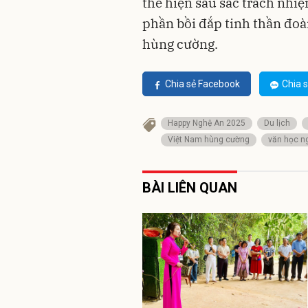
thể hiện sâu sắc trách nhi
phần bồi đắp tinh thần đoà
hùng cường.
Chia sẻ Facebook
Chia s
Happy Nghệ An 2025
Du lịch
Việt Nam hùng cường
văn học n
BÀI LIÊN QUAN