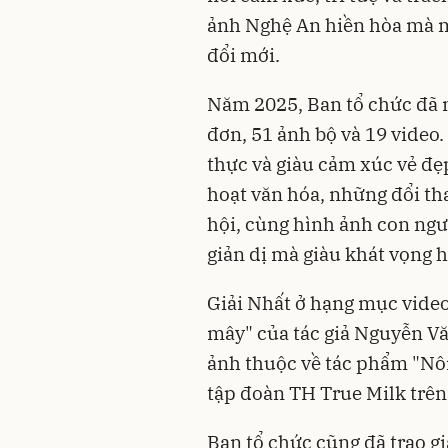
ảnh Nghệ An hiền hòa mà 
đổi mới.
Năm 2025, Ban tổ chức đã 
đơn, 51 ảnh bộ và 19 video
thực và giàu cảm xúc vẻ đẹp
hoạt văn hóa, những đổi tha
hội, cùng hình ảnh con ng
giản dị mà giàu khát vọng 
Giải Nhất ở hạng mục video
mây" của tác giả Nguyễn Vă
ảnh thuộc về tác phẩm "Nô
tập đoàn TH True Milk trên
Ban tổ chức cũng đã trao gi