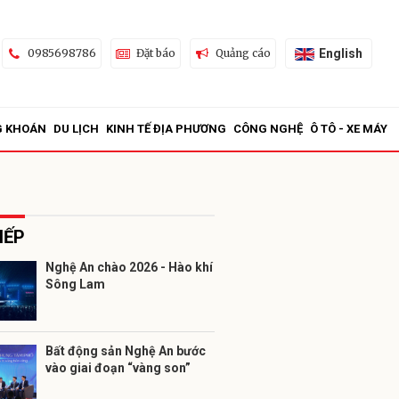
English
0985698786
Đặt báo
Quảng cáo
G KHOÁN
DU LỊCH
KINH TẾ ĐỊA PHƯƠNG
CÔNG NGHỆ
Ô TÔ - XE MÁY
IẾP
Nghệ An chào 2026 - Hào khí
Sông Lam
ửi
Bất động sản Nghệ An bước
vào giai đoạn “vàng son”