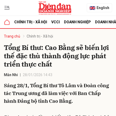
English
CHÍNH TRỊ - XÃ HỘI
VCCI
DOANH NGHIỆP
DOANH NH
bình luận
Trang chủ
Chính trị - Xã hội
Tổng Bí thư: Cao Bằng sẽ biến lợi
thế đặc thù thành động lực phát
triển thực chất
Mẫn Nhi
28/01/2026 14:43
Sáng 28/1, Tổng Bí thư Tô Lâm và Đoàn công
Hủy
G
tác Trung ương đã làm việc với Ban Chấp
hành Đảng bộ tỉnh Cao Bằng.