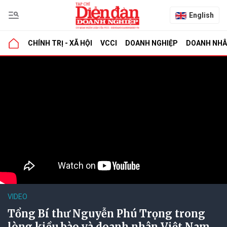
English
CHÍNH TRỊ - XÃ HỘI
VCCI
DOANH NGHIỆP
DOANH NH
VIDEO
Tổng Bí thư Nguyễn Phú Trọng trong
lòng kiều bào và doanh nhân Việt Nam