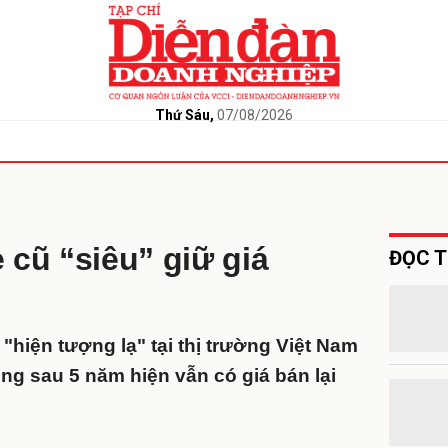
bình luận
Thứ Sáu,
07/08/2026
 cũ “siêu” giữ giá
ĐỌC T
Hủy
G
"hiện tượng lạ" tại thị trường Việt Nam
ụng sau 5 năm hiện vẫn có giá bán lại