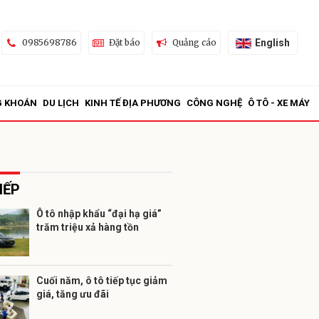
English
0985698786
Đặt báo
Quảng cáo
G KHOÁN
DU LỊCH
KINH TẾ ĐỊA PHƯƠNG
CÔNG NGHỆ
Ô TÔ - XE MÁY
IẾP
Ô tô nhập khẩu “đại hạ giá”
trăm triệu xả hàng tồn
ửi
Cuối năm, ô tô tiếp tục giảm
giá, tăng ưu đãi