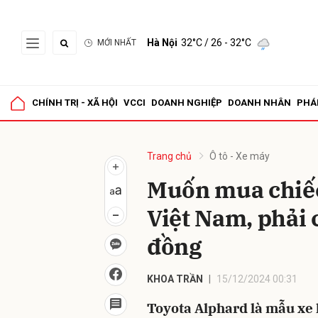
Hà Nội
32°C
/ 26 - 32°C
MỚI NHẤT
Gửi 
CHÍNH TRỊ - XÃ HỘI
VCCI
DOANH NGHIỆP
DOANH NHÂN
PHÁ
Trang chủ
Ô tô - Xe máy
Muốn mua chiếc
Việt Nam, phải 
đồng
KHOA TRẦN
15/12/2024 00:31
Toyota Alphard là mẫu xe 