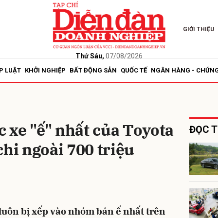
GIỚI THIỆU
bình luận
Thứ Sáu,
07/08/2026
P LUẬT
KHỞI NGHIỆP
BẤT ĐỘNG SẢN
QUỐC TẾ
NGÂN HÀNG - CHỨN
 xe "ế" nhất của Toyota
ĐỌC T
chi ngoài 700 triệu
Hủy
G
luôn bị xếp vào nhóm bán ế nhất trên