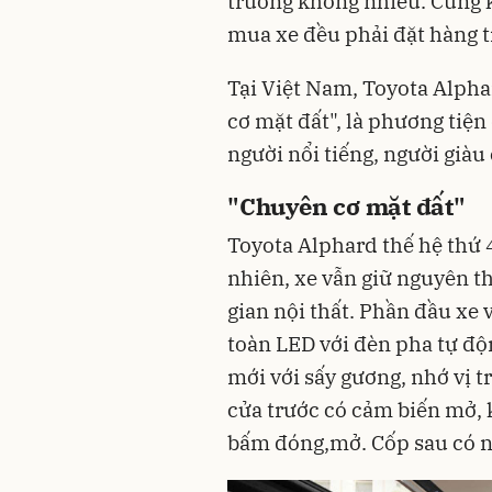
trường không nhiều. Cung
mua xe đều phải đặt hàng tr
Tại Việt Nam, Toyota Alpha
cơ mặt đất", là phương tiệ
người nổi tiếng, người giàu c
"Chuyên cơ mặt đất"
Toyota Alphard thế hệ thứ 4
nhiên, xe vẫn giữ nguyên t
gian nội thất. Phần đầu xe 
toàn LED với đèn pha tự độ
mới với sấy gương, nhớ vị t
cửa trước có cảm biến mở, 
bấm đóng,mở. Cốp sau có n