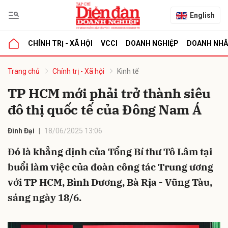
English
CHÍNH TRỊ - XÃ HỘI
VCCI
DOANH NGHIỆP
DOANH NH
bình luận
Trang chủ
Chính trị - Xã hội
Kinh tế
TP HCM mới phải trở thành siêu
đô thị quốc tế của Đông Nam Á
Đình Đại
18/06/2025 13:06
Đó là khẳng định của Tổng Bí thư Tô Lâm tại
buổi làm việc của đoàn công tác Trung ương
Hủy
G
với TP HCM, Bình Dương, Bà Rịa - Vũng Tàu,
sáng ngày 18/6.