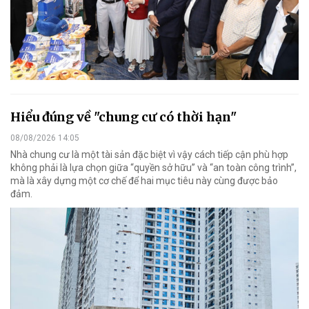
Hiểu đúng về "chung cư có thời hạn"
08/08/2026 14:05
Nhà chung cư là một tài sản đặc biệt vì vậy cách tiếp cận phù hợp
không phải là lựa chọn giữa “quyền sở hữu” và “an toàn công trình”,
mà là xây dựng một cơ chế để hai mục tiêu này cùng được bảo
đảm.