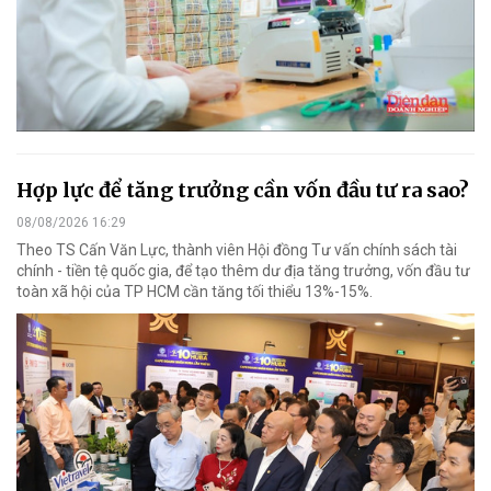
Hợp lực để tăng trưởng cần vốn đầu tư ra sao?
08/08/2026 16:29
Theo TS Cấn Văn Lực, thành viên Hội đồng Tư vấn chính sách tài
chính - tiền tệ quốc gia, để tạo thêm dư địa tăng trưởng, vốn đầu tư
toàn xã hội của TP HCM cần tăng tối thiểu 13%-15%.