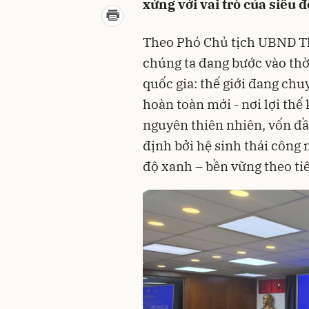
xứng với vai trò của siêu đ
Theo Phó Chủ tịch UBND T
chúng ta đang bước vào thời
quốc gia: thế giới đang ch
hoàn toàn mới - nơi lợi thế
nguyên thiên nhiên, vốn đầ
định bởi hệ sinh thái công 
độ xanh – bền vững theo ti