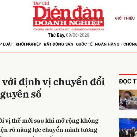
GIỚI THIỆU
bình luận
Thứ Bảy,
08/08/2026
P LUẬT
KHỞI NGHIỆP
BẤT ĐỘNG SẢN
QUỐC TẾ
NGÂN HÀNG - CHỨN
với định vị chuyển đổi
ĐỌC T
nguyên số
Hủy
G
i vị thế mới sau khi mở rộng không
 hiện rõ năng lực chuyển mình tương