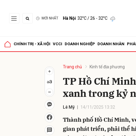
Hà Nội
32°C
/ 26 - 32°C
MỚI NHẤT
Gửi 
CHÍNH TRỊ - XÃ HỘI
VCCI
DOANH NGHIỆP
DOANH NHÂN
PHÁ
Trang chủ
Kinh tế địa phương
TP Hồ Chí Minh 
xanh trong kỷ 
Lê Mỹ
14/11/2025 13:32
Thành phố Hồ Chí Minh, vớ
gian phát triển, phải thể