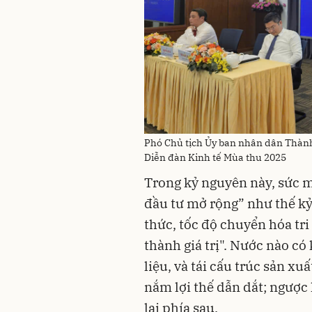
Phó Chủ tịch Ủy ban nhân dân Thàn
Diễn đàn Kinh tế Mùa thu 2025
Trong kỷ nguyên này, sức 
đầu tư mở rộng” như thế kỷ 
thức, tốc độ chuyển hóa tr
thành giá trị". Nước nào c
liệu, và tái cấu trúc sản xu
nắm lợi thế dẫn dắt; ngược 
lại phía sau.