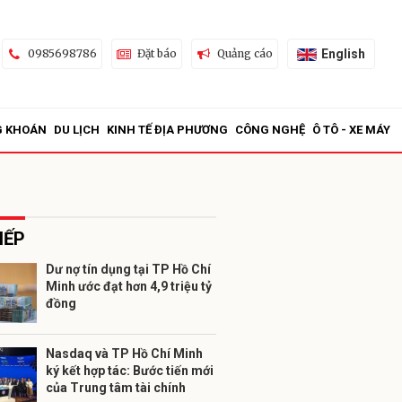
English
0985698786
Đặt báo
Quảng cáo
G KHOÁN
DU LỊCH
KINH TẾ ĐỊA PHƯƠNG
CÔNG NGHỆ
Ô TÔ - XE MÁY
IẾP
Dư nợ tín dụng tại TP Hồ Chí
Minh ước đạt hơn 4,9 triệu tỷ
ửi
đồng
Nasdaq và TP Hồ Chí Minh
ký kết hợp tác: Bước tiến mới
của Trung tâm tài chính