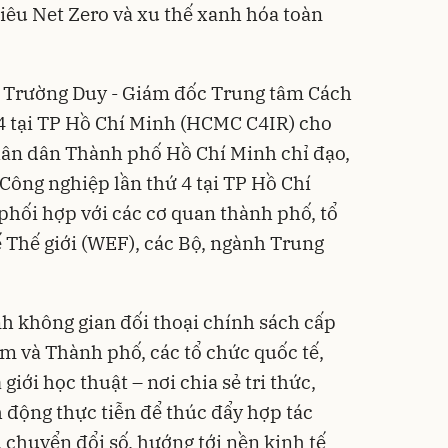
tiêu Net Zero và xu thế xanh hóa toàn
Lê Trường Duy - Giám đốc Trung tâm Cách
4 tại TP Hồ Chí Minh (HCMC C4IR) cho
hân dân Thành phố Hồ Chí Minh chỉ đạo,
ông nghiệp lần thứ 4 tại TP Hồ Chí
phối hợp với các cơ quan thành phố, tổ
 Thế giới (WEF), các Bộ, ngành Trung
nh không gian đối thoại chính sách cấp
m và Thành phố, các tổ chức quốc tế,
iới học thuật – nơi chia sẻ tri thức,
h động thực tiễn để thúc đẩy hợp tác
 chuyển đổi số, hướng tới nền kinh tế