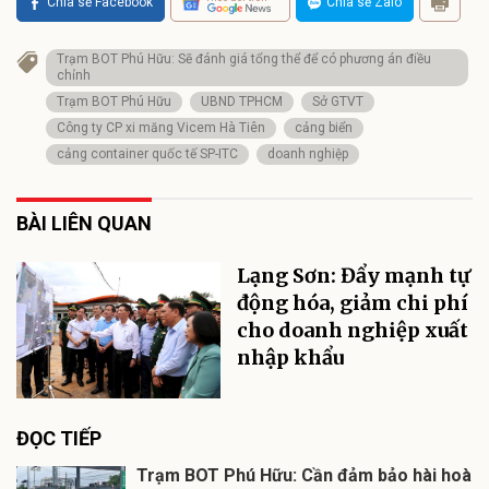
Chia sẻ Facebook
Chia sẻ Zalo
Trạm BOT Phú Hữu: Sẽ đánh giá tổng thể để có phương án điều
chỉnh
Trạm BOT Phú Hữu
UBND TPHCM
Sở GTVT
Công ty CP xi măng Vicem Hà Tiên
cảng biển
cảng container quốc tế SP-ITC
doanh nghiệp
BÀI LIÊN QUAN
Lạng Sơn: Đẩy mạnh tự
động hóa, giảm chi phí
cho doanh nghiệp xuất
nhập khẩu
ĐỌC TIẾP
Trạm BOT Phú Hữu: Cần đảm bảo hài hoà