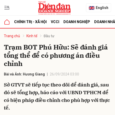
English
CHÍNH TRỊ - XÃ HỘI
VCCI
DOANH NGHIỆP
DOANH NH
bình luận
Trang chủ
Kinh tế
Đầu tư
Trạm BOT Phú Hữu: Sẽ đánh giá
tổng thể để có phương án điều
chỉnh
Bài và Ảnh: Hương Giang
26/09/2024 03:00
Sở GTVT sẽ tiếp tục theo dõi để đánh giá, sau
Hủy
G
đó sẽ tổng hợp, báo cáo với UBND TPHCM để
có biện pháp điều chỉnh cho phù hợp với thực
tế.