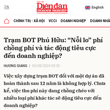
English
CHÍNH TRỊ - XÃ HỘI
VCCI
DOANH NGHIỆP
DOANH NH
bình luận
Trạm BOT Phú Hữu: “Nỗi lo” phí
chồng phí và tác động tiêu cực
đến doanh nghiệp?
HƯƠNG GIANG
04/08/2024 00:30
Việc xây dựng trạm BOT đối với một dự án đã
Hủy
G
hoàn thành sau 12 năm là không hợp lý. Chưa
kể, việc thu phí này đang chồng chéo với
nhiều loại phí khác tác sẽ động tiêu cực đến
doanh nghiệp?