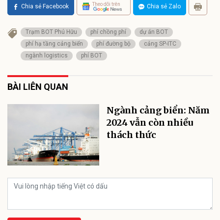
Theo dõi trên
Chia sẻ Facebook
Chia sẻ Zalo
Trạm BOT Phú Hữu
phí chồng phí
dự án BOT
phí hạ tầng cảng biển
phí đường bộ
cảng SP-ITC
ngành logistics
phí BOT
BÀI LIÊN QUAN
Ngành cảng biển: Năm
2024 vẫn còn nhiều
thách thức