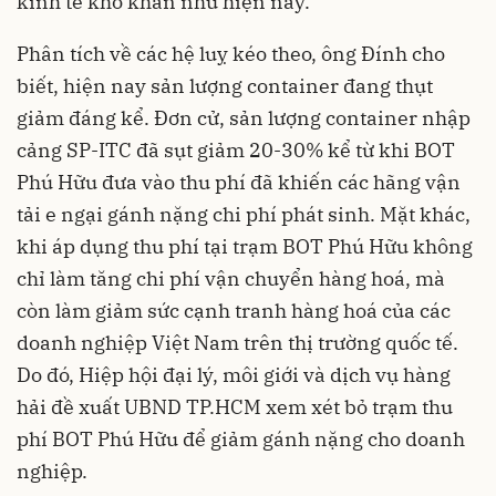
kinh tế khó khăn như hiện nay.
Phân tích về các hệ luỵ kéo theo, ông Đính cho
biết, hiện nay sản lượng container đang thụt
giảm đáng kể. Đơn cử, sản lượng container nhập
cảng SP-ITC đã sụt giảm 20-30% kể từ khi BOT
Phú Hữu đưa vào thu phí đã khiến các hãng vận
tải e ngại gánh nặng chi phí phát sinh. Mặt khác,
khi áp dụng thu phí tại trạm BOT Phú Hữu không
chỉ làm tăng chi phí vận chuyển hàng hoá, mà
còn làm giảm sức cạnh tranh hàng hoá của các
doanh nghiệp Việt Nam trên thị trường quốc tế.
Do đó, Hiệp hội đại lý, môi giới và dịch vụ hàng
hải đề xuất UBND TP.HCM xem xét bỏ trạm thu
phí BOT Phú Hữu để giảm gánh nặng cho doanh
nghiệp.