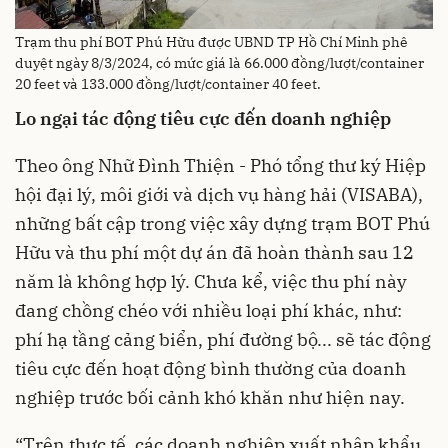
Trạm thu phí BOT Phú Hữu được UBND TP Hồ Chí Minh phê
duyệt ngày 8/3/2024, có mức giá là 66.000 đồng/lượt/container
20 feet và 133.000 đồng/lượt/container 40 feet.
Lo ngại
tác động tiêu cực đến doanh nghiệp
Theo ông Nhữ Đình Thiện - Phó tổng thư ký Hiệp
hội đại lý, môi giới và dịch vụ hàng hải (VISABA),
những bất cập trong việc xây dựng trạm BOT Phú
Hữu và thu phí một dự án đã hoàn thành sau 12
năm là không hợp lý. Chưa kể, việc thu phí này
đang chồng chéo với nhiều loại phí khác, như:
phí hạ tầng cảng biển, phí đường bộ... sẽ tác động
tiêu cực đến hoạt động bình thường của doanh
nghiệp trước bối cảnh khó khăn như hiện nay.
“Trên thực tế, các doanh nghiệp xuất nhập khẩu