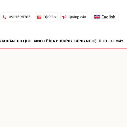
English
0985698786
Đặt báo
Quảng cáo
G KHOÁN
DU LỊCH
KINH TẾ ĐỊA PHƯƠNG
CÔNG NGHỆ
Ô TÔ - XE MÁY
ửi