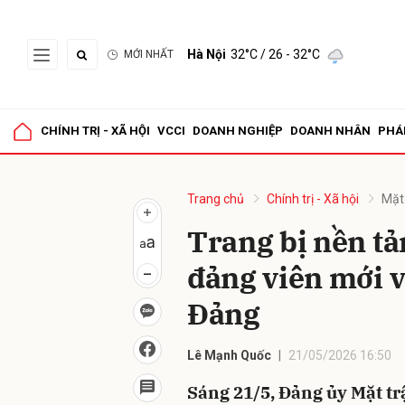
Hà Nội
32°C
/ 26 - 32°C
MỚI NHẤT
Gửi 
CHÍNH TRỊ - XÃ HỘI
VCCI
DOANH NGHIỆP
DOANH NHÂN
PHÁ
Trang chủ
Chính trị - Xã hội
Mặt
Trang bị nền tản
đảng viên mới v
Đảng
Lê Mạnh Quốc
21/05/2026 16:50
Sáng 21/5, Đảng ủy Mặt tr