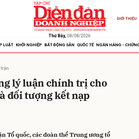
GIỚI THIỆU
bình luận
Thứ Bảy,
08/08/2026
P LUẬT
KHỞI NGHIỆP
BẤT ĐỘNG SẢN
QUỐC TẾ
NGÂN HÀNG - CHỨN
 trận
g lý luận chính trị cho
à đối tượng kết nạp
Hủy
G
ận Tổ quốc, các đoàn thể Trung ương tổ