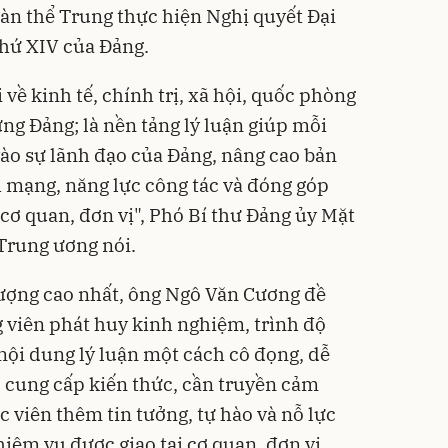
oàn thể Trung thực hiện Nghị quyết Đại
thứ XIV của Đảng.
 về kinh tế, chính trị, xã hội, quốc phòng
ựng Đảng; là nền tảng lý luận giúp mỗi
vào sự lãnh đạo của Đảng, nâng cao bản
h mạng, năng lực công tác và đóng góp
cơ quan, đơn vị", Phó Bí thư Đảng ủy Mặt
 Trung ương nói.
lượng cao nhất, ông Ngô Văn Cương đề
g viên phát huy kinh nghiệm, trình độ
ội dung lý luận một cách cô đọng, dễ
c cung cấp kiến thức, cần truyền cảm
c viên thêm tin tưởng, tự hào và nỗ lực
iệm vụ được giao tại cơ quan, đơn vị.