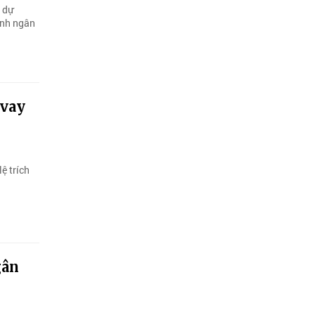
 dự
ánh ngân
 vay
ệ trích
gân