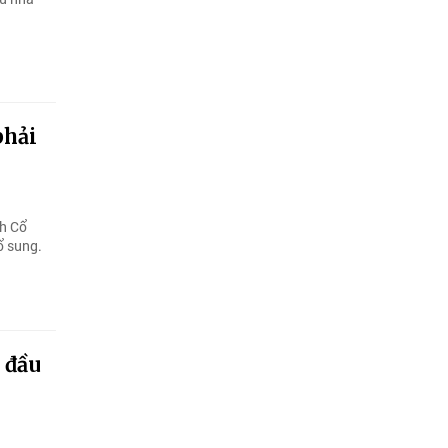
phải
nh Cổ
ổ sung.
 đầu