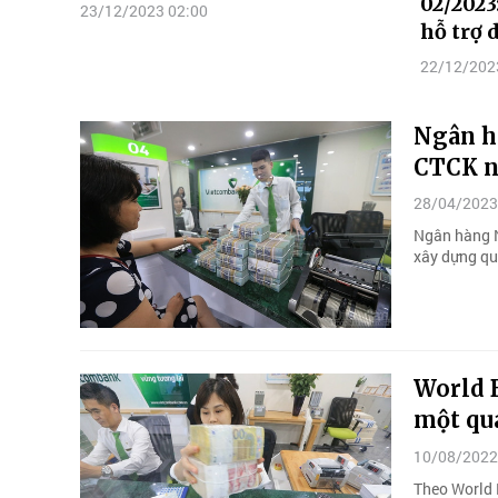
02/2023
23/12/2023 02:00
hỗ trợ 
22/12/202
Ngân hà
CTCK n
28/04/2023
Ngân hàng N
xây dựng quy
World B
một qu
10/08/2022
Theo World B