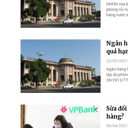
NHNN vừa ba
phòng rủi ro
hàng nước n
Ngân h
quá hạ
22/05/2021
Ngân hàng N
lập dự phòng
39/2013/T
Sửa đổi
hàng?
06/04/2021