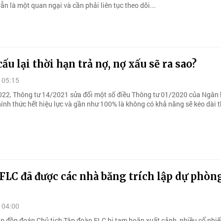
n là một quan ngại và cần phải liên tục theo dõi...
cấu lại thời hạn trả nợ, nợ xấu sẽ ra sao?
 05:15
22, Thông tư 14/2021 sửa đổi một số điều Thông tư 01/2020 của Ngân
ính thức hết hiệu lực và gần như 100% là không có khả năng sẽ kéo dài 
FLC đã được các nhà băng trích lập dự phòn
 04:00
in đồn đoán Chủ tịch Tập đoàn FLC bị tạm hoãn xuất cảnh, nhiều cổ phi