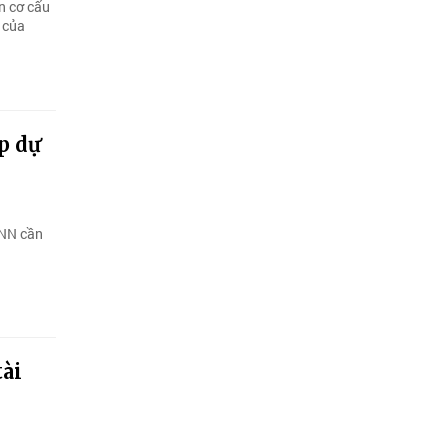
n cơ cấu
 của
p dự
HNN cần
tài