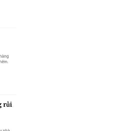
 hàng
thêm.
g rủi
ếu nhà