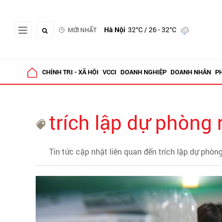
Hà Nội
32°C
/ 26 - 32°C
MỚI NHẤT
CHÍNH TRỊ - XÃ HỘI
VCCI
DOANH NGHIỆP
DOANH NHÂN
P
trích lập dự phòng r
Tin tức cập nhật liên quan đến trích lập dự phòng