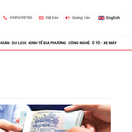
English
0985698786
Đặt báo
Quảng cáo
KHOÁN
DU LỊCH
KINH TẾ ĐỊA PHƯƠNG
CÔNG NGHỆ
Ô TÔ - XE MÁY