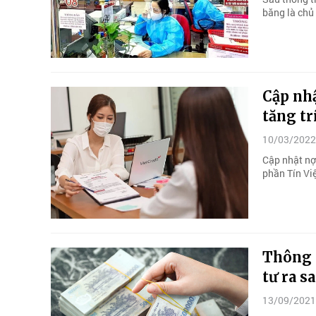
băng là chủ
Cập nhậ
tăng tr
10/03/2022
Cập nhật nợ 
phần Tín Việ
Thông t
tư ra s
13/09/2021