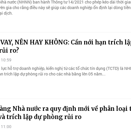
hà nước (NHNN) ban hành Thông tư 14/2021 cho phép kéo dài thời gia
ên gia cho rằng điều này sẽ giúp các doanh nghiệp ổn định lại dòng tiền
i dịch.
 VAY, NÊN HAY KHÔNG: Cần nới hạn trích lậ
ủi ro?
 10:59
 lực hỗ trợ doanh nghiệp, kiến nghị từ các tổ chức tín dụng (TCTD) là N
n trích lập dự phòng rủi ro cho các nhà băng lên 05 năm...
ng Nhà nước ra quy định mới về phân loại 
và trích lập dự phòng rủi ro
 11:00