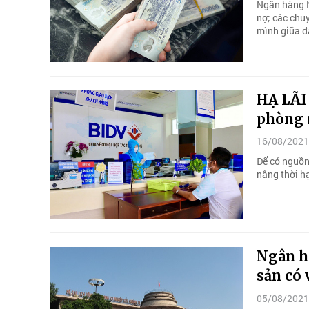
Ngân hàng N
nợ; các chuy
mình giữa đạ
HẠ LÃI
phòng r
16/08/2021
Để có nguồn
nâng thời hạ
Ngân hà
sản có 
05/08/2021