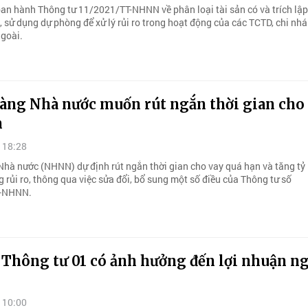
n hành Thông tư 11/2021/TT-NHNN về phân loại tài sản có và trích lập
, sử dụng dự phòng để xử lý rủi ro trong hoạt động của các TCTD, chi nh
goài.
àng Nhà nước muốn rút ngắn thời gian cho
n
 18:28
hà nước (NHNN) dự định rút ngắn thời gian cho vay quá hạn và tăng tỷ l
 rủi ro, thông qua việc sửa đổi, bổ sung một số điều của Thông tư số
T-NHNN.
 Thông tư 01 có ảnh hưởng đến lợi nhuận n
 10:00