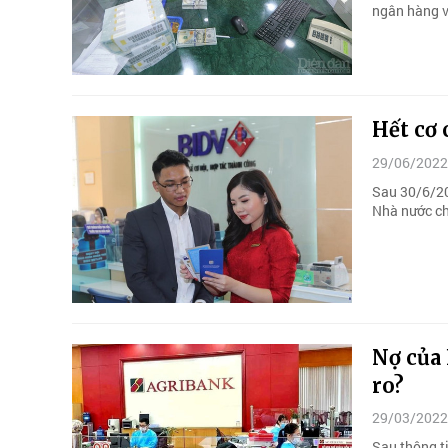
ngân hàng vẫ
Hết cơ 
29/06/2022
Sau 30/6/20
Nhà nước ch
Nợ của 
ro?
29/03/2022
Sau thông t