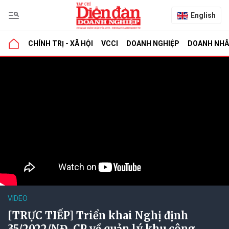
English
CHÍNH TRỊ - XÃ HỘI
VCCI
DOANH NGHIỆP
DOANH NH
VIDEO
[TRỰC TIẾP] Triển khai Nghị định
35/2022/NĐ-CP về quản lý khu công