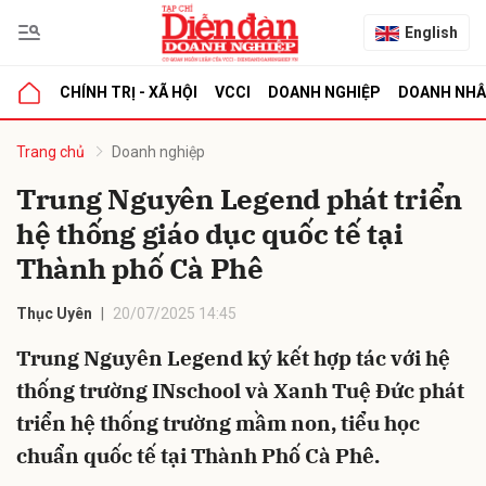
English
CHÍNH TRỊ - XÃ HỘI
VCCI
DOANH NGHIỆP
DOANH NH
bình luận
Trang chủ
Doanh nghiệp
Trung Nguyên Legend phát triển
hệ thống giáo dục quốc tế tại
Thành phố Cà Phê
Thục Uyên
20/07/2025 14:45
Trung Nguyên Legend ký kết hợp tác với hệ
Hủy
G
thống trường INschool và Xanh Tuệ Đức phát
triển hệ thống trường mầm non, tiểu học
chuẩn quốc tế tại Thành Phố Cà Phê.