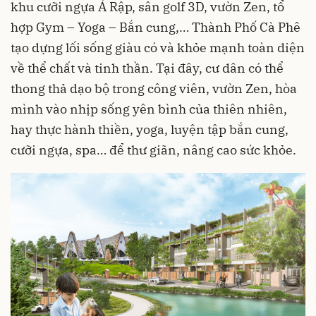
khu cưỡi ngựa Ả Rập, sân golf 3D, vườn Zen, tổ
hợp Gym – Yoga – Bắn cung,… Thành Phố Cà Phê
tạo dựng lối sống giàu có và khỏe mạnh toàn diện
về thể chất và tinh thần. Tại đây, cư dân có thể
thong thả dạo bộ trong công viên, vườn Zen, hòa
mình vào nhịp sống yên bình của thiên nhiên,
hay thực hành thiền, yoga, luyện tập bắn cung,
cưỡi ngựa, spa… để thư giãn, nâng cao sức khỏe.