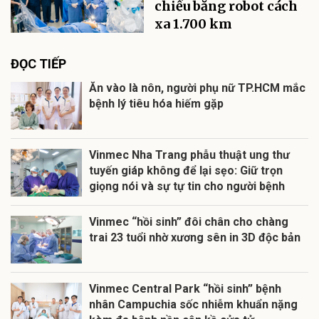
chiều bằng robot cách
xa 1.700 km
ĐỌC TIẾP
Ăn vào là nôn, người phụ nữ TP.HCM mắc
bệnh lý tiêu hóa hiếm gặp
Vinmec Nha Trang phẫu thuật ung thư
tuyến giáp không để lại sẹo: Giữ trọn
giọng nói và sự tự tin cho người bệnh
Vinmec “hồi sinh” đôi chân cho chàng
trai 23 tuổi nhờ xương sên in 3D độc bản
Vinmec Central Park “hồi sinh” bệnh
nhân Campuchia sốc nhiễm khuẩn nặng