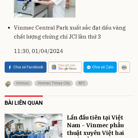
Vinmec Central Park xuất sắc đạt dấu vàng
chất lượng chứng chỉ JCI lần thứ 3
11:30, 01/04/2024
Theo dõi trên
Chia sẻ Facebook
Chia sẻ Zalo
Vinmec
Vinmec Times City
AFC
BÀI LIÊN QUAN
Lần đầu tiên tại Việt
Nam - Vinmec phẫu
thuật xuyên Việt hai