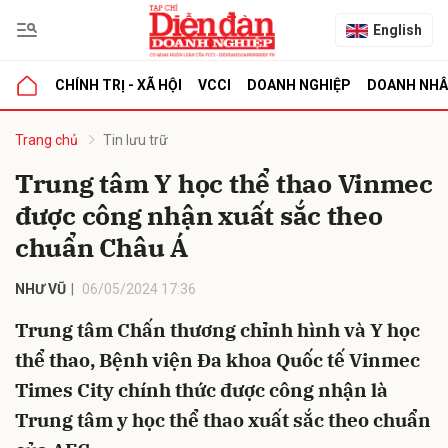
English
CHÍNH TRỊ - XÃ HỘI
VCCI
DOANH NGHIỆP
DOANH NH
bình luận
Trang chủ
Tin lưu trữ
Trung tâm Y học thể thao Vinmec
được công nhận xuất sắc theo
chuẩn Châu Á
NHƯ VŨ
06/05/2024 17:36
Trung tâm Chấn thương chỉnh hình và Y học
Hủy
G
thể thao, Bệnh viện Đa khoa Quốc tế Vinmec
Times City chính thức được công nhận là
Trung tâm y học thể thao xuất sắc theo chuẩn