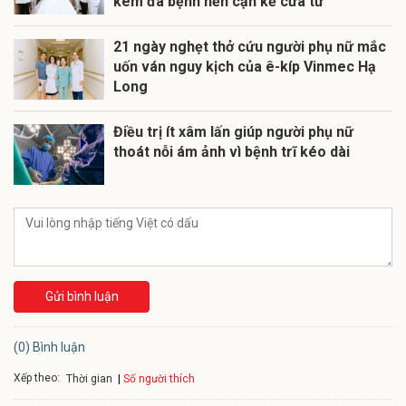
kèm đa bệnh nền cận kề cửa tử
21 ngày nghẹt thở cứu người phụ nữ mắc
uốn ván nguy kịch của ê-kíp Vinmec Hạ
Long
Điều trị ít xâm lấn giúp người phụ nữ
thoát nỗi ám ảnh vì bệnh trĩ kéo dài
Gửi bình luận
(0) Bình luận
Xếp theo:
Số người thích
Thời gian