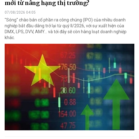
mới từ nâng hạng thị trường?
07/08/2026 04:05
"Sóng" chào bán cổ phần ra công chúng (IPO) của nhiều doanh
nghiệp bắt đầu dâng trở lại từ quý II/2026, với sự xuất hiện của
DMX, LPS, DVV, AMY... và tới đây sẽ còn hàng loạt doanh nghiệp
khác.