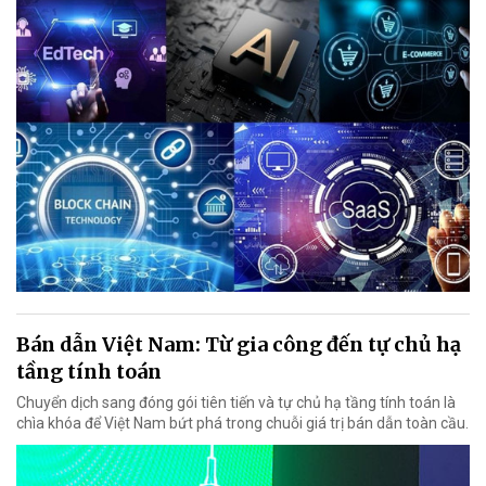
Bán dẫn Việt Nam: Từ gia công đến tự chủ hạ
tầng tính toán
Chuyển dịch sang đóng gói tiên tiến và tự chủ hạ tầng tính toán là
chìa khóa để Việt Nam bứt phá trong chuỗi giá trị bán dẫn toàn cầu.