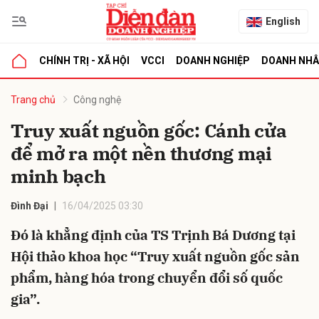
English
CHÍNH TRỊ - XÃ HỘI
VCCI
DOANH NGHIỆP
DOANH NH
bình luận
Trang chủ
Công nghệ
Truy xuất nguồn gốc: Cánh cửa
để mở ra một nền thương mại
minh bạch
Đình Đại
16/04/2025 03:30
Đó là khẳng định của TS Trịnh Bá Dương tại
Hủy
G
Hội thảo khoa học “Truy xuất nguồn gốc sản
phẩm, hàng hóa trong chuyển đổi số quốc
gia”.