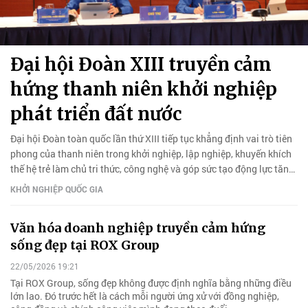
Đại hội Đoàn XIII truyền cảm
hứng thanh niên khởi nghiệp
phát triển đất nước
Đại hội Đoàn toàn quốc lần thứ XIII tiếp tục khẳng định vai trò tiên
phong của thanh niên trong khởi nghiệp, lập nghiệp, khuyến khích
thế hệ trẻ làm chủ tri thức, công nghệ và góp sức tạo động lực tăng
trưởng mới cho nền kinh tế.
KHỞI NGHIỆP QUỐC GIA
Văn hóa doanh nghiệp truyền cảm hứng
sống đẹp tại ROX Group
22/05/2026 19:21
Tại ROX Group, sống đẹp không được định nghĩa bằng những điều
lớn lao. Đó trước hết là cách mỗi người ứng xử với đồng nghiệp,