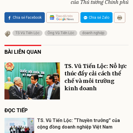
của Thủ tướng Chính phủ
Theo dõi trên
Chia sẻ Facebook
Chia sẻ Zalo
TS Vũ Tiến Lộc
Ông Vũ Tiến Lộc
doanh nghiệp
BÀI LIÊN QUAN
TS. Vũ Tiến Lộc: Nỗ lực
thúc đẩy cải cách thể
chế và môi trường
kinh doanh
ĐỌC TIẾP
TS. Vũ Tiến Lộc: “Thuyền trưởng” của
cộng đồng doanh nghiệp Việt Nam