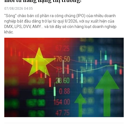
mới từ nâng hạng thị trường?
07/08/2026 04:05
"Sóng" chào bán cổ phần ra công chúng (IPO) của nhiều doanh
nghiệp bắt đầu dâng trở lại từ quý II/2026, với sự xuất hiện của
DMX, LPS, DVV, AMY... và tới đây sẽ còn hàng loạt doanh nghiệp
khác.