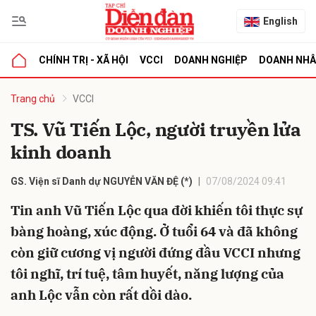
English
CHÍNH TRỊ - XÃ HỘI
VCCI
DOANH NGHIỆP
DOANH NH
bình luận
Trang chủ
VCCI
TS. Vũ Tiến Lộc, người truyền lửa
kinh doanh
GS. Viện sĩ Danh dự NGUYỄN VĂN ĐỆ (*)
07/08/2024 09:41
Tin anh Vũ Tiến Lộc qua đời khiến tôi thực sự
bàng hoàng, xúc động. Ở tuổi 64 và đã không
Hủy
G
còn giữ cương vị người đứng đầu VCCI nhưng
tôi nghĩ, trí tuệ, tâm huyết, năng lượng của
anh Lộc vẫn còn rất dồi dào.