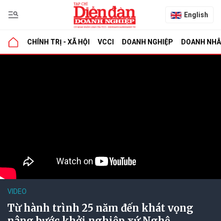
English
CHÍNH TRỊ - XÃ HỘI
VCCI
DOANH NGHIỆP
DOANH NH
VIDEO
Từ hành trình 25 năm đến khát vọng
nâng bước khởi nghiệp xứ Nghệ