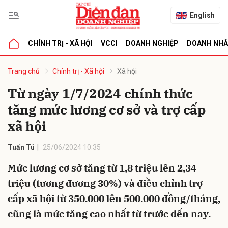
English
CHÍNH TRỊ - XÃ HỘI
VCCI
DOANH NGHIỆP
DOANH NH
bình luận
Trang chủ
Chính trị - Xã hội
Xã hội
Từ ngày 1/7/2024 chính thức
tăng mức lương cơ sở và trợ cấp
xã hội
Tuấn Tú
25/06/2024 10:35
Mức lương cơ sở tăng từ 1,8 triệu lên 2,34
Hủy
G
triệu (tương đương 30%) và điều chỉnh trợ
cấp xã hội từ 350.000 lên 500.000 đồng/tháng,
cũng là mức tăng cao nhất từ trước đến nay.