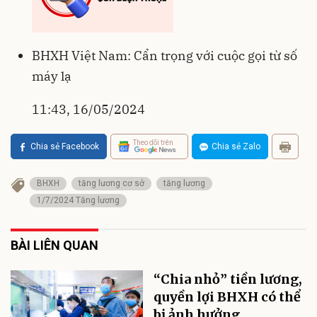
BHXH Việt Nam: Cẩn trọng với cuộc gọi từ số
máy lạ
11:43, 16/05/2024
Theo dõi trên
Chia sẻ Facebook
Chia sẻ Zalo
BHXH
tăng lương cơ sở
tăng lương
1/7/2024 Tăng lương
BÀI LIÊN QUAN
“Chia nhỏ” tiền lương,
quyền lợi BHXH có thể
bị ảnh hưởng