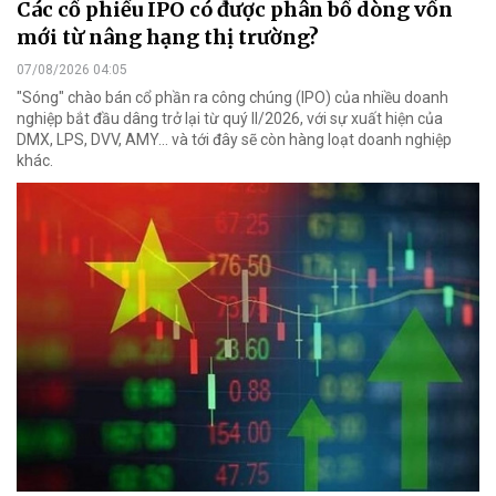
Các cổ phiếu IPO có được phân bổ dòng vốn
mới từ nâng hạng thị trường?
07/08/2026 04:05
"Sóng" chào bán cổ phần ra công chúng (IPO) của nhiều doanh
nghiệp bắt đầu dâng trở lại từ quý II/2026, với sự xuất hiện của
DMX, LPS, DVV, AMY... và tới đây sẽ còn hàng loạt doanh nghiệp
khác.