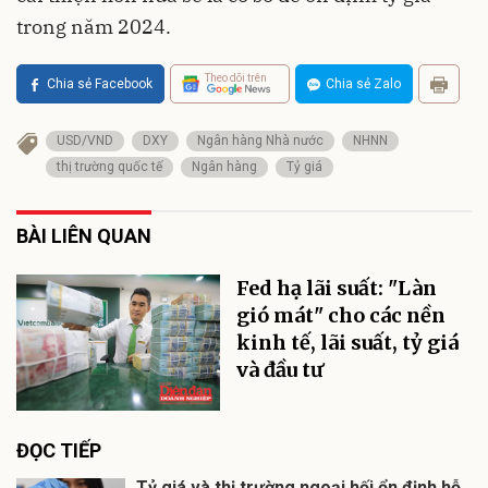
trong năm 2024.
Theo dõi trên
Chia sẻ Facebook
Chia sẻ Zalo
USD/VND
DXY
Ngân hàng Nhà nước
NHNN
thị trường quốc tế
Ngân hàng
Tỷ giá
BÀI LIÊN QUAN
Fed hạ lãi suất: "Làn
gió mát" cho các nền
kinh tế, lãi suất, tỷ giá
và đầu tư
ĐỌC TIẾP
Tỷ giá và thị trường ngoại hối ổn định hỗ