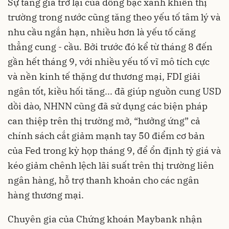
Sự tăng giá trở lại của đồng bạc xanh khiến thị
trường trong nước cũng tăng theo yếu tố tâm lý và
nhu cầu ngắn hạn, nhiều hơn là yếu tố căng
thẳng cung - cầu. Bởi trước đó kể từ tháng 8 đến
gần hết tháng 9, với nhiều yếu tố vĩ mô tích cực
và nền kinh tế thặng dư thương mại, FDI giải
ngân tốt, kiều hối tăng... đã giúp nguồn cung USD
dồi dào, NHNN cũng đã sử dụng các biện pháp
can thiệp trên thị trường mở, “hưởng ứng” cả
chính sách cắt giảm mạnh tay 50 điểm cơ bản
của Fed trong kỳ họp tháng 9, để ổn định tỷ giá và
kéo giảm chênh lệch lãi suất trên thị trường liên
ngân hàng, hỗ trợ thanh khoản cho các ngân
hàng thương mại.
Chuyên gia của Chứng khoán Maybank nhận