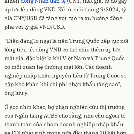
khiến
đồng Nhân dân tệ
(CNY) mất giá, từ đó gây
áp lực lên đồng VND. Kể từ cuối tháng 9/2024, tỷ
giá CNY/USD đã tăng vọt, tạo ra xu hướng đồng
pha với tỷ giá VND/USD​.
“Điều đáng lo ngại là nếu Trung Quốc tiếp tục nới
lỏng tiền tệ, đồng VND có thể chịu thêm áp lực
mất giá, đặc biệt là khi Việt Nam và Trung Quốc
có mối quan hệ thương mại lớn. Các doanh
nghiệp nhập khẩu nguyên liệu từ Trung Quốc sẽ
gặp khó khăn khi chi phí nhập khẩu tăng cao”,
ông lưu ý.
Ở góc nhìn khác, bộ phận nghiên cứu thị trường
của Ngân hàng ACBS cho rằng, nhu cầu ngoại tệ
thanh toán của nhóm doanh nghiệp nhập khẩu
và FDI phát sinh trong nửa đầu tháng 10 kết hợp