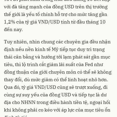
với đà tăng mạnh của đồng USD trên thị trường
thế giới là yếu tố chính hỗ trợ cho mức tăng gần
1,2% của tỷ giá VND/USD tính từ đầu tháng 10
đến nay.
Tuy nhiên, nhìn chung các chuyên gia đều nhận
định nếu nền kinh tế Mỹ tiếp tục duy trì trạng
thái cân bằng và hướng tới lạm phát sát gần mục
tiêu, thì lộ trình cắt giảm lãi suất của Fed như
đồng thuận của giới chuyên môn có thể sẽ không
thay đổi, dù mức giảm có thể linh hoạt nhỏ hơn.
Qua đó, tỷ giá VND/USD cũng sẽ trượt xuống, đi
cùng sự suy yếu của đồng USD và tiếp tục là dư
địa cho NHNN trong điều hành tiền tệ, ngoại hối
khi không phải co kéo với áp lực của mục tiêu ổn