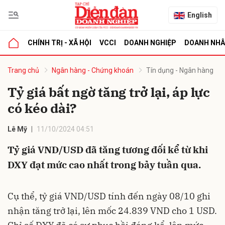
English
CHÍNH TRỊ - XÃ HỘI
VCCI
DOANH NGHIỆP
DOANH NH
bình luận
Trang chủ
Ngân hàng - Chứng khoán
Tín dụng - Ngân hàng
Tỷ giá bất ngờ tăng trở lại, áp lực
có kéo dài?
Lê Mỹ
11/10/2024 04:51
Tỷ giá VND/USD đã tăng tương đối kể từ khi
DXY đạt mức cao nhất trong bảy tuần qua.
Hủy
G
Cụ thể, tỷ giá VND/USD tính đến ngày 08/10 ghi
nhận tăng trở lại, lên mốc 24.839 VND cho 1 USD.