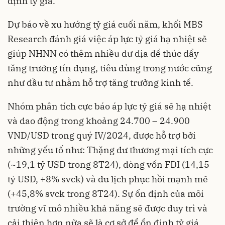
định tỷ giá.
Dự báo về xu hướng tỷ giá cuối năm, khối MBS
Research đánh giá việc áp lực tỷ giá hạ nhiệt sẽ
giúp NHNN có thêm nhiều dư địa để thúc đẩy
tăng trưởng tín dụng, tiêu dùng trong nước cũng
như đầu tư nhằm hỗ trợ tăng trưởng kinh tế.
Nhóm phân tích cực báo áp lực tỷ giá sẽ hạ nhiệt
và dao động trong khoảng 24.700 – 24.900
VND/USD trong quý IV/2024, được hỗ trợ bởi
những yếu tố như: Thặng dư thương mại tích cực
(~19,1 tỷ USD trong 8T24), dòng vốn FDI (14,15
tỷ USD, +8% svck) và du lịch phục hồi mạnh mẽ
(+45,8% svck trong 8T24). Sự ổn định của môi
trường vĩ mô nhiều khả năng sẽ được duy trì và
cải thiện hơn nữa sẽ là cơ sở để ổn định tỷ giá