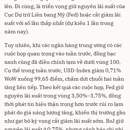
lên. Đi cùng, là triển vọng giữ nguyên lãi suất của
Cục Dự trữ Liên bang Mỹ (Fed) hoặc cắt giảm lãi
suất với số lần thấp nhất (dự kiến 1 lần trong
năm nay).
Tuy nhiên, khi các ngân hàng trung ương có các
cuộc họp quan trọng vào tuần trước, đồng bạc
xanh cũng đã điều chỉnh tạm về dưới vùng 100.
Cụ thể trong tuần trước, USD-Index giảm 0,71%
WoW xuống 99,65 điểm, chấm dứt chuỗi hai tuần
tăng liên tiếp. Theo kết quả các cuộc họp, Fed giữ
nguyên lãi suất trong vùng 3,50%–3,75%, đồng
thời phát tín hiệu thận trọng hơn trước rủi ro lạm
phát do giá năng lượng tăng, khiến thị trường gần
như gạt bỏ kỳ vọng cắt giảm lãi suất sớm. BoJ giữ
nguyên lãi suất ở 0,75%, nhưng cảnh báo chi phí