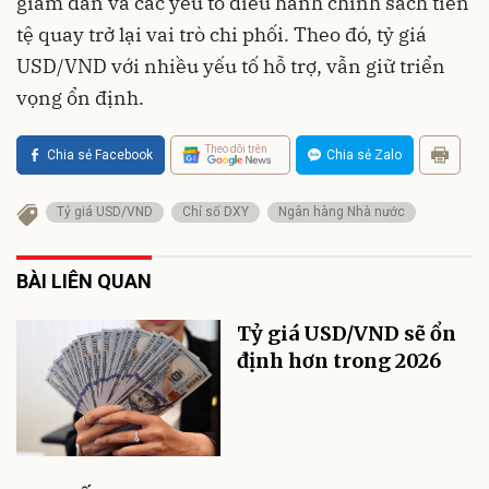
giảm dần và các yếu tố điều hành chính sách tiền
tệ quay trở lại vai trò chi phối. Theo đó, tỷ giá
USD/VND với nhiều yếu tố hỗ trợ, vẫn giữ triển
vọng ổn định.
Theo dõi trên
Chia sẻ Facebook
Chia sẻ Zalo
Tỷ giá USD/VND
Chỉ số DXY
Ngân hàng Nhà nước
BÀI LIÊN QUAN
Tỷ giá USD/VND sẽ ổn
định hơn trong 2026