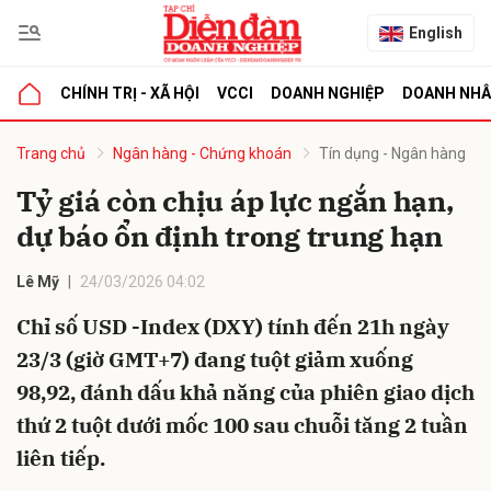
English
CHÍNH TRỊ - XÃ HỘI
VCCI
DOANH NGHIỆP
DOANH NH
bình luận
Trang chủ
Ngân hàng - Chứng khoán
Tín dụng - Ngân hàng
Tỷ giá còn chịu áp lực ngắn hạn,
dự báo ổn định trong trung hạn
Lê Mỹ
24/03/2026 04:02
Chỉ số USD -Index (DXY) tính đến 21h ngày
23/3 (giờ GMT+7) đang tuột giảm xuống
Hủy
G
98,92, đánh dấu khả năng của phiên giao dịch
thứ 2 tuột dưới mốc 100 sau chuỗi tăng 2 tuần
liên tiếp.