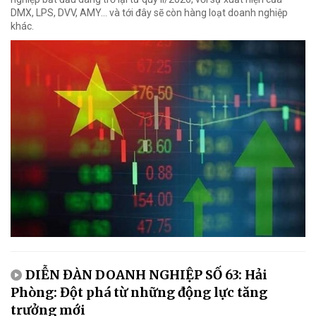
DMX, LPS, DVV, AMY... và tới đây sẽ còn hàng loạt doanh nghiệp
khác.
DIỄN ĐÀN DOANH NGHIỆP SỐ 63: Hải
Phòng: Đột phá từ những động lực tăng
trưởng mới