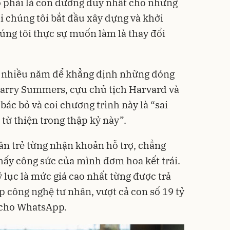
ó phải là con đường duy nhất cho những
i chúng tôi bắt đầu xây dựng và khởi
úng tôi thực sự muốn làm là thay đổi
t nhiều năm để khẳng định những đóng
arry Summers, cựu chủ tịch Harvard và
ác bỏ và coi chương trình này là “sai
 từ thiện trong thập kỷ này”.
n trẻ từng nhận khoản hỗ trợ, chẳng
thấy công sức của mình đơm hoa kết trái.
 lục là mức giá cao nhất từng được trả
p công nghệ tư nhân, vượt cả con số 19 tỷ
 cho WhatsApp.