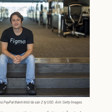
hú PayPal thành khối tài sản 2 tỷ USD. Ảnh: Getty Images.