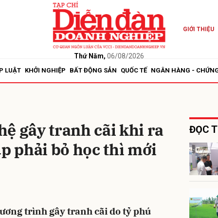
GIỚI THIỆU
bình luận
Thứ Năm,
06/08/2026
P LUẬT
KHỞI NGHIỆP
BẤT ĐỘNG SẢN
QUỐC TẾ
NGÂN HÀNG - CHỨN
ệ gây tranh cãi khi ra
ĐỌC T
up phải bỏ học thì mới
Hủy
G
ương trình gây tranh cãi do tỷ phú