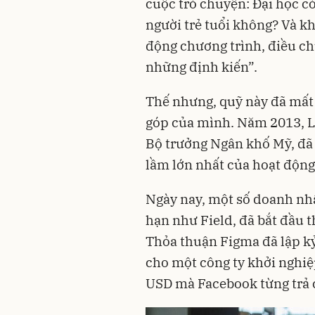
cuộc trò chuyện: Đại học c
người trẻ tuổi không? Và kh
động chương trình, điều ch
những định kiến”.
Thế nhưng, quỹ này đã mấ
góp của mình. Năm 2013, L
Bộ trưởng Ngân khố Mỹ, đã b
lầm lớn nhất của hoạt động
Ngày nay, một số doanh nhâ
hạn như Field, đã bắt đầu 
Thỏa thuận Figma đã lập kỷ
cho một công ty khởi nghiệ
USD mà Facebook từng trả