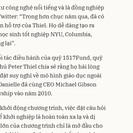
tư công nghệ nổi tiếng và là đồng nghiệp
 Twitter: “Trong hơn chục năm qua, đã có
hỗ trợ của Thiel. Họ dễ dàng tạo ra
c học sinh tốt nghiệp NYU, Columbia,
 lại”.
ối tác điều hành của quỹ 1517Fund, quỹ
hú Peter Thiel chia sẻ rằng họ hài lòng
 đặt suy nghĩ về mô hình giáo dục ngoài
 Danielle đã cùng CEO Michael Gibson
owship vào năm 2010.
 khởi động chương trình, việc đặt câu hỏi
ể khởi nghiệp là hoàn toàn xa lạ và dị
 lớn của chương trình chỉ là mở đầu cho