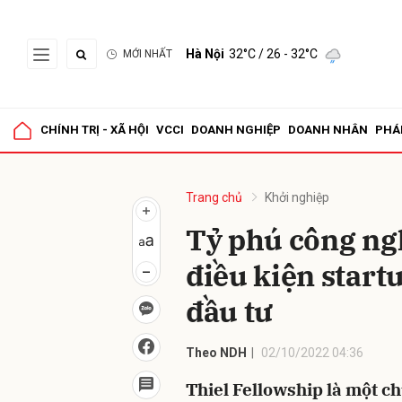
Hà Nội
32°C
/ 26 - 32°C
MỚI NHẤT
Gửi 
CHÍNH TRỊ - XÃ HỘI
VCCI
DOANH NGHIỆP
DOANH NHÂN
PHÁ
Trang chủ
Khởi nghiệp
Tỷ phú công ngh
điều kiện start
đầu tư
Theo NDH
02/10/2022 04:36
Thiel Fellowship là một ch