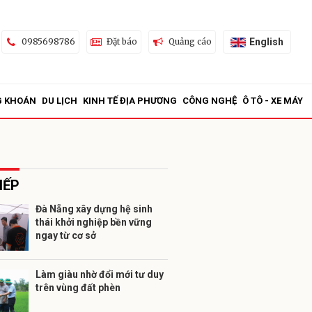
English
0985698786
Đặt báo
Quảng cáo
G KHOÁN
DU LỊCH
KINH TẾ ĐỊA PHƯƠNG
CÔNG NGHỆ
Ô TÔ - XE MÁY
IẾP
Đà Nẵng xây dựng hệ sinh
thái khởi nghiệp bền vững
ửi
ngay từ cơ sở
Làm giàu nhờ đổi mới tư duy
trên vùng đất phèn