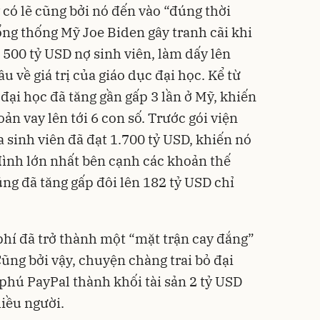
có lẽ cũng bởi nó đến vào “đúng thời
ổng thống Mỹ Joe Biden gây tranh cãi khi
 500 tỷ USD nợ sinh viên, làm dấy lên
u về giá trị của giáo dục đại học. Kể từ
đại học đã tăng gần gấp 3 lần ở Mỹ, khiến
ản vay lên tới 6 con số. Trước gói viện
 sinh viên đã đạt 1.700 tỷ USD, khiến nó
đình lớn nhất bên cạnh các khoản thế
ng đã tăng gấp đôi lên 182 tỷ USD chỉ
hí đã trở thành một “mặt trận cay đắng”
ũng bởi vậy, chuyện chàng trai bỏ đại
phú PayPal thành khối tài sản 2 tỷ USD
hiều người.