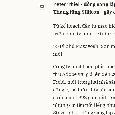
Peter Thiel - đồng sáng lậ
Thung lũng Sillicon - gây
Từ kế hoạch đầu tư mạo hiể
triệu phú, tỷ phú trẻ tuổi vớ
>>
Tỷ phú Masayoshi Son m
mới
Công ty phát triển phần mề
thủ Adobe với giá lên đến 
Field, một trong hai nhà s
công ty, sở hữu khối tài sản 
sinh năm 1992 góp mặt tro
những cái tên nổi tiếng như
Steve Jobs – đồng sáng lập