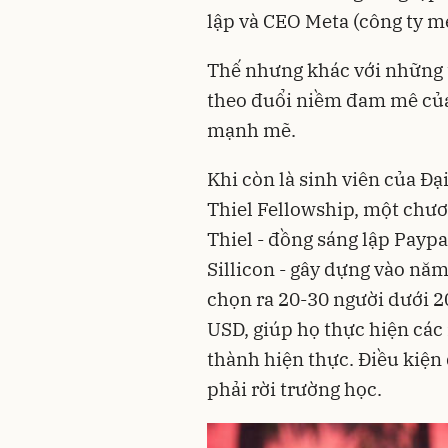
lập và CEO Meta (công ty m
Thế nhưng khác với những tỷ
theo đuổi niềm đam mê của
mạnh mẽ.
Khi còn là sinh viên của Đ
Thiel Fellowship, một chươn
Thiel - đồng sáng lập Paypa
Sillicon - gây dựng vào nă
chọn ra 20-30 người dưới 20
USD, giúp họ thực hiện các
thành hiện thực. Điều kiện
phải rời trường học.