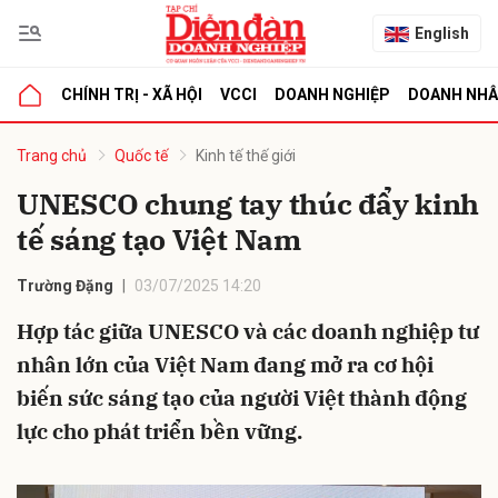
English
CHÍNH TRỊ - XÃ HỘI
VCCI
DOANH NGHIỆP
DOANH NH
bình luận
Trang chủ
Quốc tế
Kinh tế thế giới
UNESCO chung tay thúc đẩy kinh
tế sáng tạo Việt Nam
Trường Đặng
03/07/2025 14:20
Hợp tác giữa UNESCO và các doanh nghiệp tư
nhân lớn của Việt Nam đang mở ra cơ hội
Hủy
G
biến sức sáng tạo của người Việt thành động
lực cho phát triển bền vững.