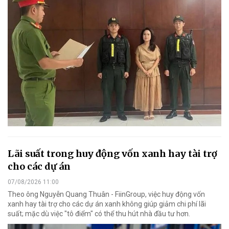
Lãi suất trong huy động vốn xanh hay tài trợ
cho các dự án
07/08/2026 11:00
Theo ông Nguyễn Quang Thuân - FiinGroup, việc huy động vốn
xanh hay tài trợ cho các dự án xanh không giúp giảm chi phí lãi
suất; mặc dù việc "tô điểm" có thể thu hút nhà đầu tư hơn.