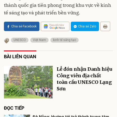
thành quốc gia tiên phong trong khu vực về kinh
tế sáng tạo và phát triển bền vững.
Theo dõi trên
Chia sẻ Facebook
Chia sẻ Zalo
UNESCO
Việt Nam
kinh tế sáng tạo
BÀI LIÊN QUAN
Lễ đón nhận Danh hiệu
Công viên địa chất
toàn cầu UNESCO Lạng
Sơn
ĐỌC TIẾP
Đà Nẵng: Hướng tới trở thành trung tâm