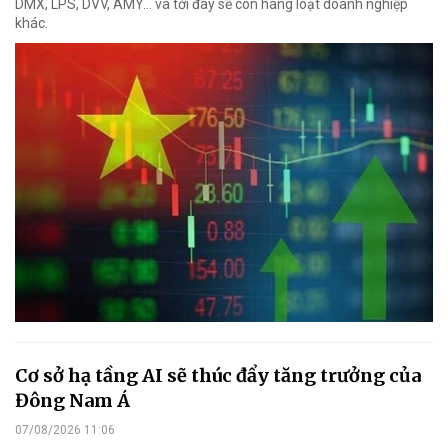
DMX, LPS, DVV, AMY... và tới đây sẽ còn hàng loạt doanh nghiệp
khác.
Cơ sở hạ tầng AI sẽ thúc đẩy tăng trưởng của
Đông Nam Á
07/08/2026 11:06