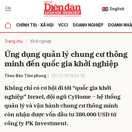
English
CHÍNH TRỊ - XÃ HỘI
VCCI
DOANH NGHIỆP
DOANH NH
bình luận
Trang chủ
Khởi nghiệp
Ứng dụng quản lý chung cư thông
minh đến quốc gia khởi nghiệp
Theo Báo Tiền phong
29/12/2018 04:18
Không chỉ có cơ hội đi tới “quốc gia khởi
nghiệp” Israel, đội ngũ CyHome – hệ thống
Hủy
G
quản lý và vận hành chung cư thông minh
còn nhận được vốn đầu tư 380.000 USD từ
công ty PK Investment.