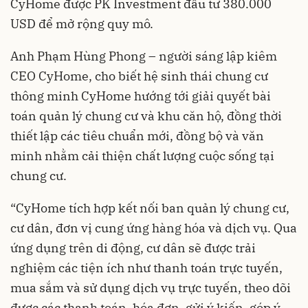
CyHome được PK Investment đầu tư 380.000
USD để mở rộng quy mô.
Anh Phạm Hùng Phong – người sáng lập kiêm
CEO CyHome, cho biết hệ sinh thái chung cư
thông minh CyHome hướng tới giải quyết bài
toán quản lý chung cư và khu căn hộ, đồng thời
thiết lập các tiêu chuẩn mới, đồng bộ và văn
minh nhằm cải thiện chất lượng cuộc sống tại
chung cư.
“CyHome tích hợp kết nối ban quản lý chung cư,
cư dân, đơn vị cung ứng hàng hóa và dịch vụ. Qua
ứng dụng trên di động, cư dân sẽ được trải
nghiệm các tiện ích như thanh toán trực tuyến,
mua sắm và sử dụng dịch vụ trực tuyến, theo dõi
được các thanh toán, hóa đơn, gửi ý kiến, góp ý