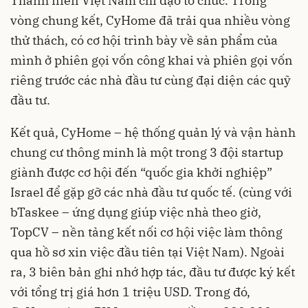
Thanh niên Việt Nam chỉ đạo tổ chức. Trong
vòng chung kết, CyHome đã trải qua nhiều vòng
thử thách, có cơ hội trình bày về sản phẩm của
mình ở phiên gọi vốn công khai và phiên gọi vốn
riêng trước các nhà đầu tư cùng đại diện các quỹ
đầu tư.
Kết quả, CyHome – hệ thống quản lý và vận hành
chung cư thông minh là một trong 3 đội startup
giành được cơ hội đến “quốc gia khởi nghiệp”
Israel để gặp gỡ các nhà đầu tư quốc tế. (cùng với
bTaskee – ứng dụng giúp việc nhà theo giờ,
TopCV – nền tảng kết nối cơ hội việc làm thông
qua hồ sơ xin việc đầu tiên tại Việt Nam). Ngoài
ra, 3 biên bản ghi nhớ hợp tác, đầu tư được ký kết
với tổng trị giá hơn 1 triệu USD. Trong đó,