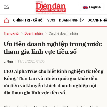
English
CHÍNH TRỊ - XÃ HỘI
VCCI
DOANH NGHIỆP
DOANH NH
bình luận
Trang chủ
Doanh nhân
Cà phê doanh nhân
Ưu tiên doanh nghiệp trong nước
tham gia lĩnh vực tiền số
L.Nga
11/03/2025 01:05
CEO AlphaTrue cho biết kinh nghiệm từ Hồng
Kông, Thái Lan và nhiều quốc gia khác đều
Hủy
G
ưu tiên và khuyến khích doanh nghiệp nội
địa tham gia lĩnh vực tiền số.