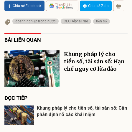
Theo dõi trên
Chia sẻ Facebook
Chia sẻ Zalo
doanh nghiệp trong nước
CEO AlphaTrue
tiền số
BÀI LIÊN QUAN
Khung pháp lý cho
tiền số, tài sản số: Hạn
chế nguy cơ lừa đảo
ĐỌC TIẾP
Khung pháp lý cho tiền số, tài sản số: Cần
phân định rõ các khái niệm