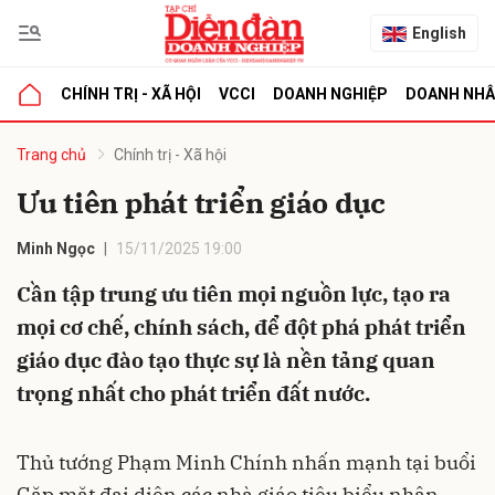
English
CHÍNH TRỊ - XÃ HỘI
VCCI
DOANH NGHIỆP
DOANH NH
bình luận
Trang chủ
Chính trị - Xã hội
Ưu tiên phát triển giáo dục
Minh Ngọc
15/11/2025 19:00
Cần tập trung ưu tiên mọi nguồn lực, tạo ra
mọi cơ chế, chính sách, để đột phá phát triển
giáo dục đào tạo thực sự là nền tảng quan
Hủy
G
trọng nhất cho phát triển đất nước.
Thủ tướng Phạm Minh Chính nhấn mạnh tại buổi
Gặp mặt đại diện các nhà giáo tiêu biểu nhân