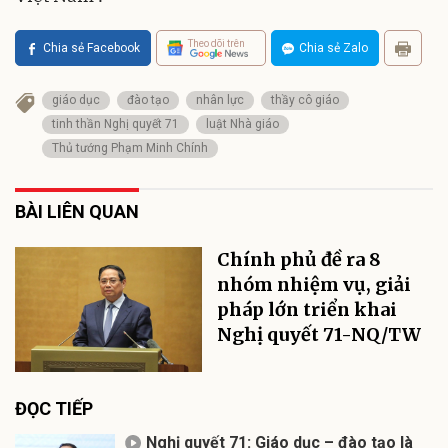
Theo dõi trên
Chia sẻ Facebook
Chia sẻ Zalo
giáo dục
đào tạo
nhân lực
thầy cô giáo
tinh thần Nghị quyết 71
luật Nhà giáo
Thủ tướng Phạm Minh Chính
BÀI LIÊN QUAN
Chính phủ đề ra 8
nhóm nhiệm vụ, giải
pháp lớn triển khai
Nghị quyết 71-NQ/TW
ĐỌC TIẾP
Nghị quyết 71: Giáo dục – đào tạo là