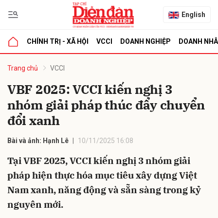
English
CHÍNH TRỊ - XÃ HỘI
VCCI
DOANH NGHIỆP
DOANH NH
bình luận
Trang chủ
VCCI
VBF 2025: VCCI kiến nghị 3
nhóm giải pháp thúc đẩy chuyển
đổi xanh
Bài và ảnh: Hạnh Lê
10/11/2025 16:08
Tại VBF 2025, VCCI kiến nghị 3 nhóm giải
Hủy
G
pháp hiện thực hóa mục tiêu xây dựng Việt
Nam xanh, năng động và sẵn sàng trong kỷ
nguyên mới.