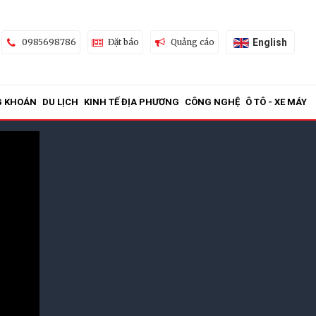
English
0985698786
Đặt báo
Quảng cáo
G KHOÁN
DU LỊCH
KINH TẾ ĐỊA PHƯƠNG
CÔNG NGHỆ
Ô TÔ - XE MÁY