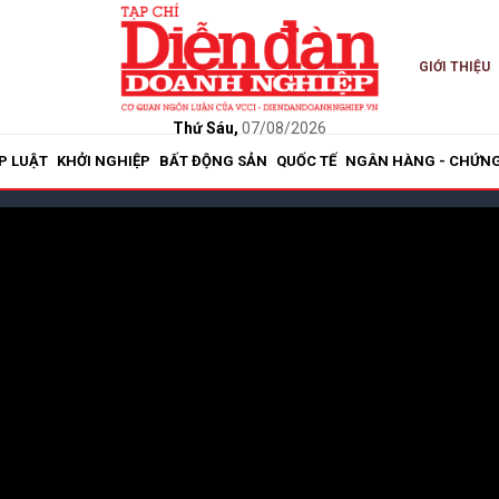
GIỚI THIỆU
Thứ Sáu,
07/08/2026
P LUẬT
KHỞI NGHIỆP
BẤT ĐỘNG SẢN
QUỐC TẾ
NGÂN HÀNG - CHỨN