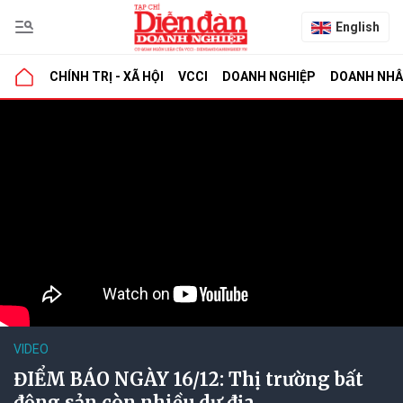
English
CHÍNH TRỊ - XÃ HỘI
VCCI
DOANH NGHIỆP
DOANH NH
VIDEO
ĐIỂM BÁO NGÀY 16/12: Thị trường bất
động sản còn nhiều dư địa