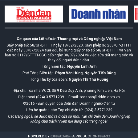
Cơ quan của Liên đoàn Thương mại và Công nghiệp Việt Nam
Giấy phép số: 58/GP-BTTTT ngày 18/02/2020. Giấy phép số 208/GP-BTTTT
cấp ngày 30/07/2024 sửa đổi, bổ sung giấy phép số 58/GP-BTTTT và Văn
bản số 3117/BTTTT-CBC cấp ngày 30/07/2024 về việc sửa đổi măng séc và
thay đổi người đứng đầu.
Tổng Biên tập:
Nguyễn Linh Anh
Phó Tổng Biên tập:
Phạm Văn Hùng, Nguyễn Tiến Dũng
Tổng Thư ký tòa soạn:
Nguyễn Thị Thu Hương
Địa chỉ: Tòa nhà VCCI, Số 9 Đào Duy Anh, phường Kim Liên, Hà Nội
Điện thoại (024) 3.5771239 – Email: toasoan@dddn.com.vn
©2016 - Bản quyền của Diễn đàn Doanh nghiệp điện tử
Liên hệ quảng cáo Tạp chí điện tử: (024) 3.5771239
Các trang ngoài sẽ được mở ra ở cửa sổ mới. Tạp chí Diễn đàn Doanh nghiệp
không chịu trách nhiệm nội dung các trang ngoài
POWERED BY
ONE
CMS
- A PRODUCT OF
NEKO