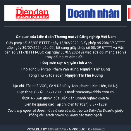
Cơ quan của Liên đoàn Thương mại và Công nghiệp Việt Nam
Giấy phép số: 58/GP-BTTTT ngày 18/02/2020. Giấy phép số 208/GP-BTTTT
cấp ngày 30/07/2024 sửa đổi, bổ sung giấy phép số 58/GP-BTTTT và Văn
bản số 3117/BTTTT-CBC cấp ngày 30/07/2024 về việc sửa đổi măng séc và
thay đổi người đứng đầu.
Tổng Biên tập:
Nguyễn Linh Anh
Phó Tổng Biên tập:
Phạm Văn Hùng, Nguyễn Tiến Dũng
Tổng Thư ký tòa soạn:
Nguyễn Thị Thu Hương
Địa chỉ: Tòa nhà VCCI, Số 9 Đào Duy Anh, phường Kim Liên, Hà Nội
Điện thoại (024) 3.5771239 – Email: toasoan@dddn.com.vn
©2016 - Bản quyền của Diễn đàn Doanh nghiệp điện tử
Liên hệ quảng cáo Tạp chí điện tử: (024) 3.5771239
Các trang ngoài sẽ được mở ra ở cửa sổ mới. Tạp chí Diễn đàn Doanh nghiệp
không chịu trách nhiệm nội dung các trang ngoài
POWERED BY
ONE
CMS
- A PRODUCT OF
NEKO