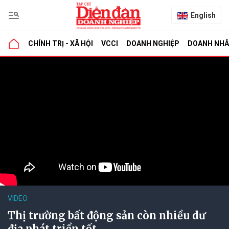
English
CHÍNH TRỊ - XÃ HỘI
VCCI
DOANH NGHIỆP
DOANH NH
VIDEO
Thị trường bất động sản còn nhiều dư
địa phát triển tốt