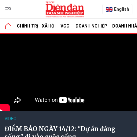
English
CHÍNH TRỊ - XÃ HỘI
VCCI
DOANH NGHIỆP
DOANH NH
VIDEO
ĐIỂM BÁO NGÀY 14/12: "Dự án đáng
sống" đi vào cuộc sống