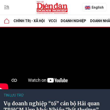
English
CHÍNH TRỊ - XÃ HỘI
VCCI
DOANH NGHIỆP
DOANH NH
TIN LƯU TRỮ
Vụ doanh nghiệp “tố” cán bộ Hải quan
TP.HCM làm khó: Nhiều “bất thường”