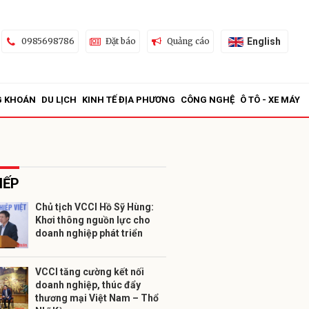
English
0985698786
Đặt báo
Quảng cáo
G KHOÁN
DU LỊCH
KINH TẾ ĐỊA PHƯƠNG
CÔNG NGHỆ
Ô TÔ - XE MÁY
IẾP
Chủ tịch VCCI Hồ Sỹ Hùng:
Khơi thông nguồn lực cho
ửi
doanh nghiệp phát triển
VCCI tăng cường kết nối
doanh nghiệp, thúc đẩy
thương mại Việt Nam – Thổ