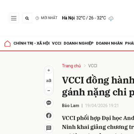
Hà Nội
32°C
/ 26 - 32°C
MỚI NHẤT
Gửi 
CHÍNH TRỊ - XÃ HỘI
VCCI
DOANH NGHIỆP
DOANH NHÂN
PHÁ
Trang chủ
VCCI
VCCI đồng hành
gánh nặng chi 
Bảo Lam
19/04/2026 19:21
VCCI phối hợp Đại học An
Ninh khai giảng chương t