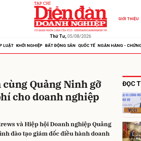
GIỚI THIỆU
bình luận
Thứ Tư,
05/08/2026
P LUẬT
KHỞI NGHIỆP
BẤT ĐỘNG SẢN
QUỐC TẾ
NGÂN HÀNG - CHỨN
 cùng Quảng Ninh gỡ
ĐỌC T
phí cho doanh nghiệp
Hủy
G
drews và Hiệp hội Doanh nghiệp Quảng
rình đào tạo giám đốc điều hành doanh