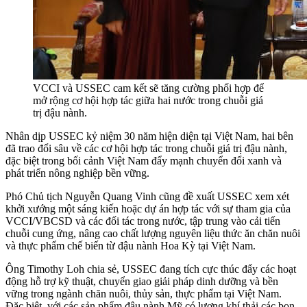
VCCI và USSEC cam kết sẽ tăng cường phối hợp để
mở rộng cơ hội hợp tác giữa hai nước trong chuỗi giá
trị đậu nành.
Nhân dịp USSEC kỷ niệm 30 năm hiện diện tại Việt Nam, hai bên
đã trao đổi sâu về các cơ hội hợp tác trong chuỗi giá trị đậu nành,
đặc biệt trong bối cảnh Việt Nam đẩy mạnh chuyển đổi xanh và
phát triển nông nghiệp bền vững.
Phó Chủ tịch Nguyễn Quang Vinh cũng đề xuất USSEC xem xét
khởi xướng một sáng kiến hoặc dự án hợp tác với sự tham gia của
VCCI/VBCSD và các đối tác trong nước, tập trung vào cải tiến
chuỗi cung ứng, nâng cao chất lượng nguyên liệu thức ăn chăn nuôi
và thực phẩm chế biến từ đậu nành Hoa Kỳ tại Việt Nam.
Ông Timothy Loh chia sẻ, USSEC đang tích cực thúc đẩy các hoạt
động hỗ trợ kỹ thuật, chuyển giao giải pháp dinh dưỡng và bền
vững trong ngành chăn nuôi, thủy sản, thực phẩm tại Việt Nam.
Đặc biệt, với các sản phẩm đậu nành Mỹ có lượng khí thải các bon