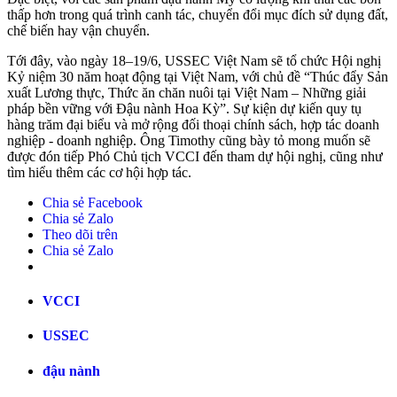
thấp hơn trong quá trình canh tác, chuyển đổi mục đích sử dụng đất,
chế biến hay vận chuyển.
Tới đây, vào ngày 18–19/6, USSEC Việt Nam sẽ tổ chức Hội nghị
Kỷ niệm 30 năm hoạt động tại Việt Nam, với chủ đề “Thúc đẩy Sản
xuất Lương thực, Thức ăn chăn nuôi tại Việt Nam – Những giải
pháp bền vững với Đậu nành Hoa Kỳ”. Sự kiện dự kiến quy tụ
hàng trăm đại biểu và mở rộng đối thoại chính sách, hợp tác doanh
nghiệp - doanh nghiệp. Ông Timothy cũng bày tỏ mong muốn sẽ
được đón tiếp Phó Chủ tịch VCCI đến tham dự hội nghị, cũng như
tìm hiểu thêm các cơ hội hợp tác.
Chia sẻ Facebook
Chia sẻ Zalo
Theo dõi trên
Chia sẻ Zalo
VCCI
USSEC
đậu nành