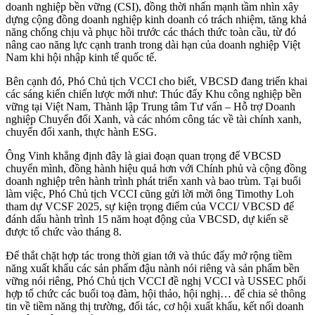
doanh nghiệp bền vững (CSI), đồng thời nhấn mạnh tầm nhìn xây
dựng cộng đồng doanh nghiệp kinh doanh có trách nhiệm, tăng khả
năng chống chịu và phục hồi trước các thách thức toàn cầu, từ đó
nâng cao năng lực cạnh tranh trong dài hạn của doanh nghiệp Việt
Nam khi hội nhập kinh tế quốc tế.
Bên cạnh đó, Phó Chủ tịch VCCI cho biết, VBCSD đang triển khai
các sáng kiến chiến lược mới như: Thúc đẩy Khu công nghiệp bền
vững tại Việt Nam, Thành lập Trung tâm Tư vấn – Hỗ trợ Doanh
nghiệp Chuyển đổi Xanh, và các nhóm công tác về tài chính xanh,
chuyển đổi xanh, thực hành ESG.
Ông Vinh khẳng định đây là giai đoạn quan trọng để VBCSD
chuyển mình, đồng hành hiệu quả hơn với Chính phủ và cộng đồng
doanh nghiệp trên hành trình phát triển xanh và bao trùm. Tại buổi
làm việc, Phó Chủ tịch VCCI cũng gửi lời mời ông Timothy Loh
tham dự VCSF 2025, sự kiện trọng điểm của VCCI/ VBCSD để
đánh dấu hành trình 15 năm hoạt động của VBCSD, dự kiến sẽ
được tổ chức vào tháng 8.
Để thắt chặt hợp tác trong thời gian tới và thúc đẩy mở rộng tiềm
năng xuất khẩu các sản phẩm đậu nành nói riêng và sản phẩm bền
vững nói riêng, Phó Chủ tịch VCCI đề nghị VCCI và USSEC phối
hợp tổ chức các buổi toạ đàm, hội thảo, hội nghị… để chia sẻ thông
tin về tiềm năng thị trường, đối tác, cơ hội xuất khẩu, kết nối doanh