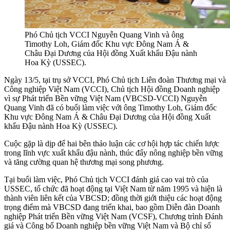
Phó Chủ tịch VCCI Nguyễn Quang Vinh và ông
Timothy Loh, Giám đốc Khu vực Đông Nam Á &
Châu Đại Dương của Hội đồng Xuất khẩu Đậu nành
Hoa Kỳ (USSEC).
Ngày 13/5, tại trụ sở VCCI, Phó Chủ tịch Liên đoàn Thương mại và
Công nghiệp Việt Nam (VCCI), Chủ tịch Hội đồng Doanh nghiệp
vì sự Phát triển Bền vững Việt Nam (VBCSD-VCCI) Nguyễn
Quang Vinh đã có buổi làm việc với ông Timothy Loh, Giám đốc
Khu vực Đông Nam Á & Châu Đại Dương của Hội đồng Xuất
khẩu Đậu nành Hoa Kỳ (USSEC).
Cuộc gặp là dịp để hai bên thảo luận các cơ hội hợp tác chiến lược
trong lĩnh vực xuất khẩu đậu nành, thúc đẩy nông nghiệp bền vững
và tăng cường quan hệ thương mại song phương.
Tại buổi làm việc, Phó Chủ tịch VCCI đánh giá cao vai trò của
USSEC, tổ chức đã hoạt động tại Việt Nam từ năm 1995 và hiện là
thành viên liên kết của VBCSD; đồng thời giới thiệu các hoạt động
trọng điểm mà VBCSD đang triển khai, bao gồm Diễn đàn Doanh
nghiệp Phát triển Bền vững Việt Nam (VCSF), Chương trình Đánh
giá và Công bố Doanh nghiệp bền vững Việt Nam và Bộ chỉ số