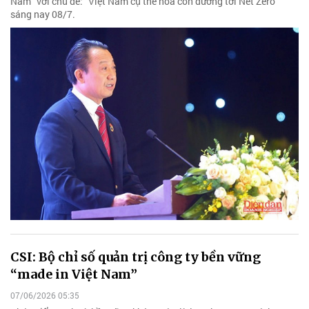
Nam” với chủ đề: “Việt Nam cụ thể hóa con đường tới Net Zero”
sáng nay 08/7.
CSI: Bộ chỉ số quản trị công ty bền vững
“made in Việt Nam”
07/06/2026 05:35