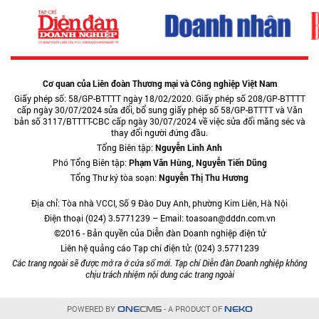
Cơ quan của Liên đoàn Thương mại và Công nghiệp Việt Nam
Giấy phép số: 58/GP-BTTTT ngày 18/02/2020. Giấy phép số 208/GP-BTTTT
cấp ngày 30/07/2024 sửa đổi, bổ sung giấy phép số 58/GP-BTTTT và Văn
bản số 3117/BTTTT-CBC cấp ngày 30/07/2024 về việc sửa đổi măng séc và
thay đổi người đứng đầu.
Tổng Biên tập:
Nguyễn Linh Anh
Phó Tổng Biên tập:
Phạm Văn Hùng, Nguyễn Tiến Dũng
Tổng Thư ký tòa soạn:
Nguyễn Thị Thu Hương
Địa chỉ: Tòa nhà VCCI, Số 9 Đào Duy Anh, phường Kim Liên, Hà Nội
Điện thoại (024) 3.5771239 – Email: toasoan@dddn.com.vn
©2016 - Bản quyền của Diễn đàn Doanh nghiệp điện tử
Liên hệ quảng cáo Tạp chí điện tử: (024) 3.5771239
Các trang ngoài sẽ được mở ra ở cửa sổ mới. Tạp chí Diễn đàn Doanh nghiệp không
chịu trách nhiệm nội dung các trang ngoài
POWERED BY
- A PRODUCT OF
ONE
CMS
NEKO