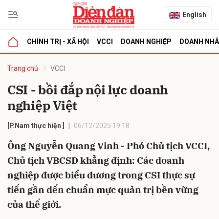
English
CHÍNH TRỊ - XÃ HỘI
VCCI
DOANH NGHIỆP
DOANH NH
bình luận
Trang chủ
VCCI
CSI - bồi đắp nội lực doanh
nghiệp Việt
[P.Nam thực hiện ]
06/12/2025 19:18
Ông Nguyễn Quang Vinh - Phó Chủ tịch VCCI,
Chủ tịch VBCSD khẳng định: Các doanh
Hủy
G
nghiệp được biểu dương trong CSI thực sự
tiến gần đến chuẩn mực quản trị bền vững
của thế giới.