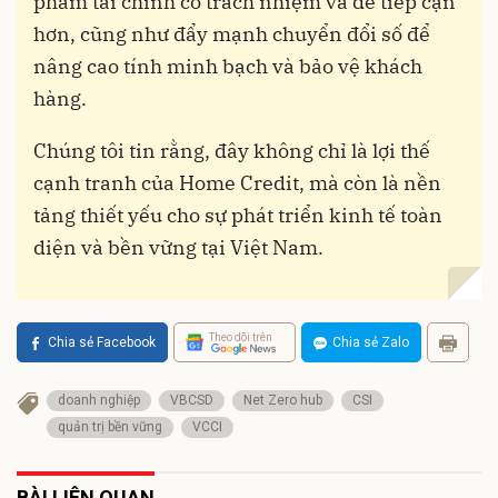
phẩm tài chính có trách nhiệm và dễ tiếp cận
hơn, cũng như đẩy mạnh chuyển đổi số để
nâng cao tính minh bạch và bảo vệ khách
hàng.
Chúng tôi tin rằng, đây không chỉ là lợi thế
cạnh tranh của Home Credit, mà còn là nền
tảng thiết yếu cho sự phát triển kinh tế toàn
diện và bền vững tại Việt Nam.
Theo dõi trên
Chia sẻ Facebook
Chia sẻ Zalo
doanh nghiệp
VBCSD
Net Zero hub
CSI
quản trị bền vững
VCCI
BÀI LIÊN QUAN