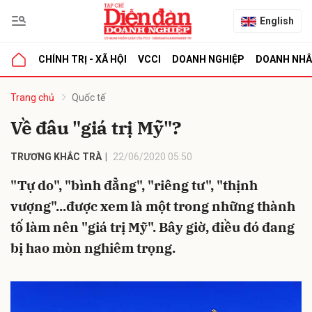
English
CHÍNH TRỊ - XÃ HỘI
VCCI
DOANH NGHIỆP
DOANH NH
bình luận
Trang chủ
Quốc tế
Về đâu "giá trị Mỹ"?
TRƯƠNG KHẮC TRÀ
22/06/2020 05:50
"Tự do", "bình đẳng", "riêng tư", "thịnh
vượng"...được xem là một trong những thành
tố làm nên "giá trị Mỹ". Bây giờ, điều đó đang
Hủy
G
bị hao mòn nghiêm trọng.