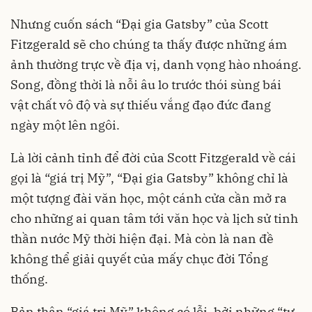
Nhưng cuốn sách “Đại gia Gatsby” của Scott
Fitzgerald sẽ cho chúng ta thấy được những ám
ảnh thường trực về địa vị, danh vọng hào nhoáng.
Song, đồng thời là nỗi âu lo trước thói sùng bái
vật chất vô độ và sự thiếu vắng đạo đức đang
ngày một lên ngôi.
Là lời cảnh tỉnh để đời của Scott Fitzgerald về cái
gọi là “giá trị Mỹ”, “Đại gia Gatsby” không chỉ là
một tượng đài văn học, một cánh cửa cần mở ra
cho những ai quan tâm tới văn học và lịch sử tinh
thần nước Mỹ thời hiện đại. Mà còn là nan đề
không thể giải quyết của mấy chục đời Tổng
thống.
Bản thân “giá trị Mỹ” không có lỗi, bởi những “tự