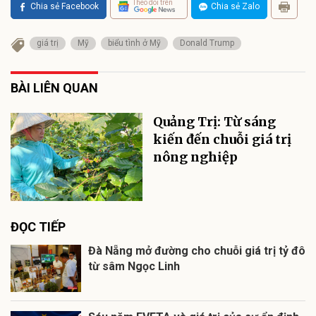
Theo dõi trên
Chia sẻ Facebook
Chia sẻ Zalo
giá trị
Mỹ
biểu tình ở Mỹ
Donald Trump
BÀI LIÊN QUAN
Quảng Trị: Từ sáng
kiến đến chuỗi giá trị
nông nghiệp
ĐỌC TIẾP
Đà Nẵng mở đường cho chuỗi giá trị tỷ đô
từ sâm Ngọc Linh