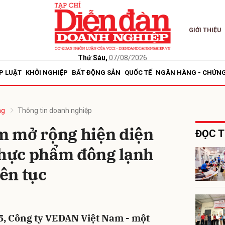
GIỚI THIỆU
bình luận
Thứ Sáu,
07/08/2026
P LUẬT
KHỞI NGHIỆP
BẤT ĐỘNG SẢN
QUỐC TẾ
NGÂN HÀNG - CHỨN
ng
Thông tin doanh nghiệp
 mở rộng hiện diện
ĐỌC T
 thực phẩm đông lạnh
Hủy
G
iên tục
25, Công ty VEDAN Việt Nam - một