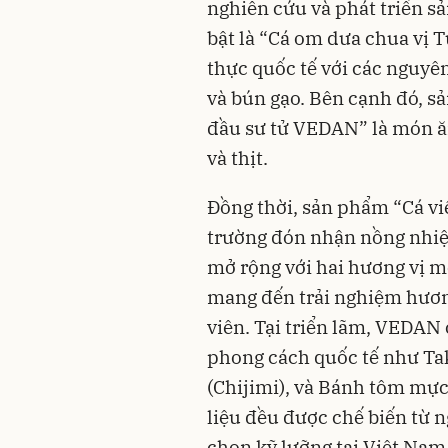
nghiên cứu và phát triển 
bật là “Cá om dưa chua vị
thực quốc tế với các nguyên
và bún gạo. Bên cạnh đó, sả
đầu sư tử VEDAN” là món ăn
và thịt.
Đồng thời, sản phẩm “Cá v
trường đón nhận nồng nhiệt
mở rộng với hai hương vị m
mang đến trải nghiệm hương
viên. Tại triển lãm, VEDAN
phong cách quốc tế như Ta
(Chijimi), và Bánh tôm mực
liệu đều được chế biến từ 
chọn kỹ lưỡng tại Việt Nam