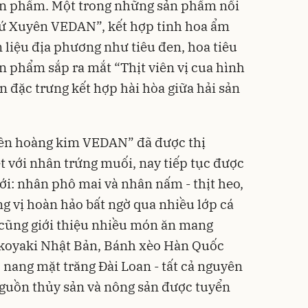
sản phẩm. Một trong những sản phẩm nổi
 Tứ Xuyên VEDAN”, kết hợp tinh hoa ẩm
 liệu địa phương như tiêu đen, hoa tiêu
n phẩm sắp ra mắt “Thịt viên vị cua hình
 đặc trưng kết hợp hài hòa giữa hải sản
iên hoàng kim VEDAN” đã được thị
 với nhân trứng muối, nay tiếp tục được
ới: nhân phô mai và nhân nấm - thịt heo,
 vị hoàn hảo bất ngờ qua nhiều lớp cá
 cũng giới thiệu nhiều món ăn mang
koyaki Nhật Bản, Bánh xèo Hàn Quốc
 nang mặt trăng Đài Loan - tất cả nguyên
nguồn thủy sản và nông sản được tuyển
.