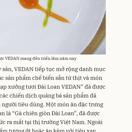
ược VEDAN mang đến triển lãm năm nay
y sản, VEDAN tiếp tục mở rộng danh mục
c sản phẩm chế biến sẵn từ thịt và món
 “Lạp xưởng tươi Đài Loan VEDAN” đã được
i các chiến dịch quảng bá sản phẩm đã
 người tiêu dùng. Một món ăn đặc trưng
n là “Gà chiên giòn Đài Loan”, đã được
c ra mắt tại thị trường Việt Nam. Ngoài
m tương ớt hoặc ăn kèm với tiêu xay,