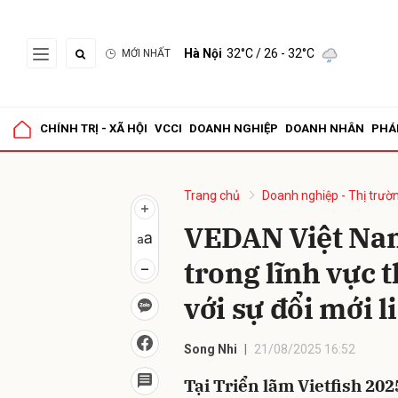
Hà Nội
32°C
/ 26 - 32°C
MỚI NHẤT
Gửi 
CHÍNH TRỊ - XÃ HỘI
VCCI
DOANH NGHIỆP
DOANH NHÂN
PHÁ
Trang chủ
Doanh nghiệp - Thị trườ
VEDAN Việt Nam
trong lĩnh vực
với sự đổi mới l
Song Nhi
21/08/2025 16:52
Tại Triển lãm Vietfish 20