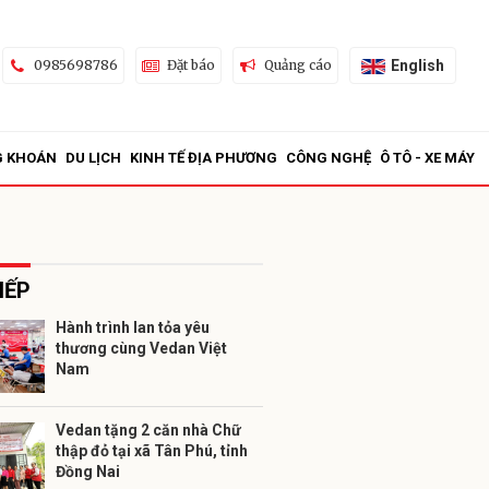
English
0985698786
Đặt báo
Quảng cáo
G KHOÁN
DU LỊCH
KINH TẾ ĐỊA PHƯƠNG
CÔNG NGHỆ
Ô TÔ - XE MÁY
IẾP
Hành trình lan tỏa yêu
thương cùng Vedan Việt
ửi
Nam
Vedan tặng 2 căn nhà Chữ
thập đỏ tại xã Tân Phú, tỉnh
Đồng Nai