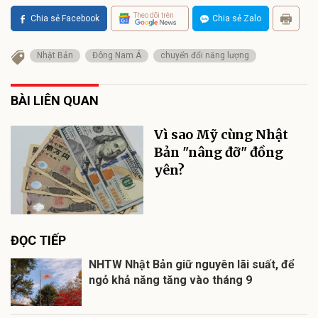
Theo dõi trên
Chia sẻ Facebook
Chia sẻ Zalo
Nhật Bản
Đông Nam Á
chuyển đổi năng lượng
BÀI LIÊN QUAN
Vì sao Mỹ cùng Nhật
Bản "nâng đỡ" đồng
yên?
ĐỌC TIẾP
NHTW Nhật Bản giữ nguyên lãi suất, để
ngỏ khả năng tăng vào tháng 9