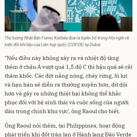
Thủ tướng Nhật Bản Fumio Kishida đưa ra tuyên bố trong Hội nghị về
biến đổi khí hậu của Liên hợp quốc (COP28) tại Dubai
"Nếu điều này không xảy ra và nhiệt độ tăng
thêm ở châu Á vượt quá 1,5 độ C thì hậu quả sẽ rất
thảm khốc. Các đợt nắng nóng, cháy rừng, lũ lụt
và hạn hán sẽ diễn ra thường xuyên hơn, dữ dội
hơn và gây ra những thiệt hại không thể khắc
phục đối với hệ sinh thái và cuộc sống của người
dân trong chính khu vực', ông Raoul cho biết.
Ông Raoul nói thêm, tại Philippines, hoạt động
phát triển khí đốt tràn lan ở Hành lang Đảo Verde