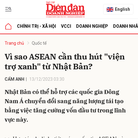
English
CHÍNH TRỊ - XÃ HỘI
VCCI
DOANH NGHIỆP
DOANH NH
bình luận
Trang chủ
Quốc tế
Vì sao ASEAN cần thu hút "viện
trợ xanh" từ Nhật Bản?
CẨM ANH
13/12/2023 03:30
Nhật Bản có thể hỗ trợ các quốc gia Đông
Nam Á chuyển đổi sang năng lượng tái tạo
Hủy
G
bằng việc tăng cường vốn đầu tư trong lĩnh
vực này.