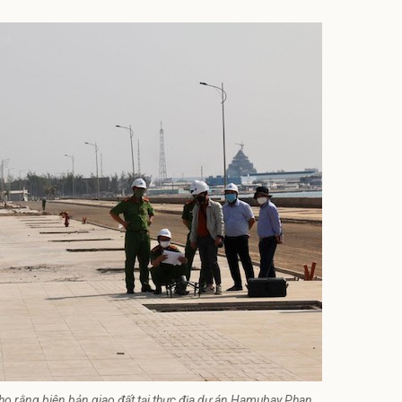
 cho rằng biên bản giao đất tại thực địa dự án Hamubay Phan