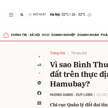
Hà Nội
32°C
/ 26 - 32°C
MỚI NHẤT
Gửi 
CHÍNH TRỊ - XÃ HỘI
VCCI
DOANH NGHIỆP
DOANH NHÂN
PHÁ
Trang chủ
Tin lưu trữ
Vì sao Bình Thu
đất trên thực đị
Hamubay?
HƯƠNG GIANG - DUY LONG
03/08/
Chi cục Quản lý đất đai t