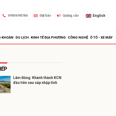
English
0985698786
Đặt báo
Quảng cáo
G KHOÁN
DU LỊCH
KINH TẾ ĐỊA PHƯƠNG
CÔNG NGHỆ
Ô TÔ - XE MÁY
IẾP
Lâm Đồng: Khánh thành KCN
đầu tiên sau sáp nhập tỉnh
ửi