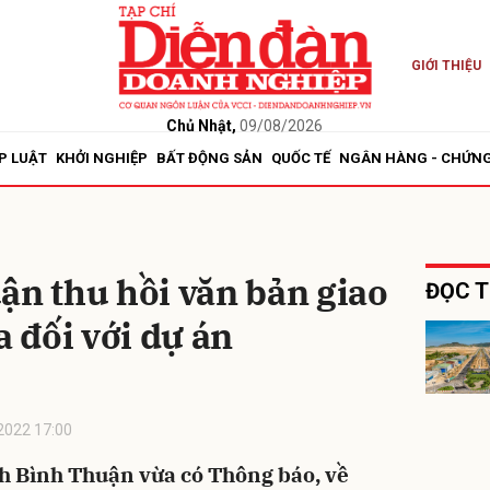
GIỚI THIỆU
bình luận
Chủ Nhật,
09/08/2026
P LUẬT
KHỞI NGHIỆP
BẤT ĐỘNG SẢN
QUỐC TẾ
NGÂN HÀNG - CHỨN
ận thu hồi văn bản giao
ĐỌC T
a đối với dự án
Hủy
G
2022 17:00
ỉnh Bình Thuận vừa có Thông báo, về