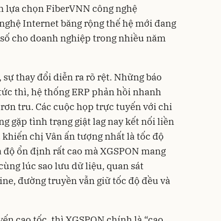
nh lựa chọn FiberVNN công nghệ
ghệ Internet băng rộng thế hệ mới đang
 số cho doanh nghiệp trong nhiều năm
, sự thay đổi diễn ra rõ rệt. Những báo
tức thì, hệ thống ERP phản hồi nhanh
ơn tru. Các cuộc họp trực tuyến với chi
gặp tình trạng giật lag nay kết nối liền
 khiến chị Vân ấn tượng nhất là tốc độ
à độ ổn định rất cao mà XGSPON mang
cùng lúc sao lưu dữ liệu, quan sát
ine, đường truyền vẫn giữ tốc độ đều và
yến cao tốc, thì XGSPON chính là “cao