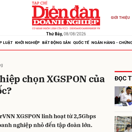
GIỚI THIỆU
bình luận
Thứ Bảy,
08/08/2026
P LUẬT
KHỞI NGHIỆP
BẤT ĐỘNG SẢN
QUỐC TẾ
NGÂN HÀNG - CHỨN
ng
ghiệp chọn XGSPON của
ĐỌC T
ốc?
Hủy
G
berVNN XGSPON linh hoạt từ 2,5Gbps
oanh nghiệp nhỏ đến tập đoàn lớn.