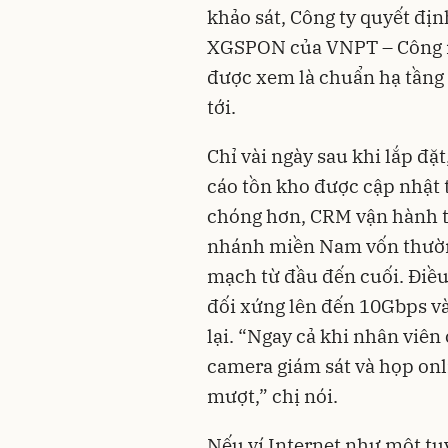
khảo sát, Công ty quyết đị
XGSPON của VNPT – Công n
được xem là chuẩn hạ tầng
tới.
Chỉ vài ngày sau khi lắp đặt
cáo tồn kho được cập nhật 
chóng hơn, CRM vận hành tr
nhánh miền Nam vốn thường 
mạch từ đầu đến cuối. Điều
đối xứng lên đến 10Gbps v
lại. “Ngay cả khi nhân viên 
camera giám sát và họp onl
mượt,” chị nói.
Nếu ví Internet như một tu