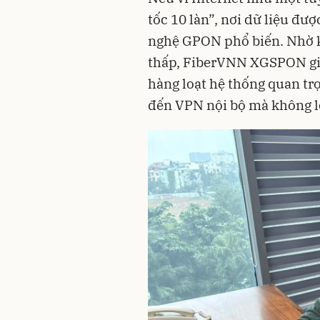
tốc 10 làn”, nơi dữ liệu đượ
nghệ GPON phổ biến. Nhờ kh
thấp, FiberVNN XGSPON gi
hàng loạt hệ thống quan t
đến VPN nội bộ mà không l