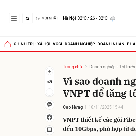
Hà Nội
32°C
/ 26 - 32°C
MỚI NHẤT
Gửi 
CHÍNH TRỊ - XÃ HỘI
VCCI
DOANH NGHIỆP
DOANH NHÂN
PHÁ
Trang chủ
Doanh nghiệp - Thị trườ
Vì sao doanh n
VNPT để tăng t
Cao Hưng
18/11/2025 15:44
VNPT thiết kế các gói Fi
đến 10Gbps, phù hợp từ d