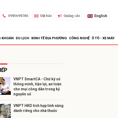
English
0985698786
Đặt báo
Quảng cáo
G KHOÁN
DU LỊCH
KINH TẾ ĐỊA PHƯƠNG
CÔNG NGHỆ
Ô TÔ - XE MÁY
IẾP
VNPT SmartCA - Chữ ký số
thông minh, tiện lợi, an toàn
ửi
cho mọi công dân trong kỷ
nguyên số
VNPT HKD tích hợp tính năng
dành riêng cho nhà thuốc