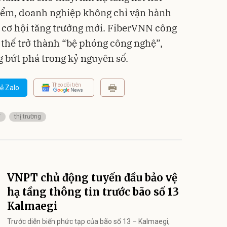
iểm, doanh nghiệp không chỉ vận hành
 cơ hội tăng trưởng mới. FiberVNN công
hế trở thành “bệ phóng công nghệ”,
 bứt phá trong kỷ nguyên số.
Theo dõi trên
ẻ Zalo
T
thị trường
VNPT chủ động tuyến đầu bảo vệ
hạ tầng thông tin trước bão số 13
Kalmaegi
Trước diễn biến phức tạp của bão số 13 – Kalmaegi,