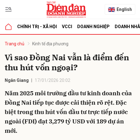
English
CHÍNH TRỊ - XÃ HỘI
VCCI
DOANH NGHIỆP
DOANH NH
bình luận
Trang chủ
Kinh tế địa phương
Vì sao Đồng Nai vẫn là điểm đến
thu hút vốn ngoại?
Ngân Giang
17/01/2026 20:02
Năm 2025 môi trường đầu tư kinh doanh của
Đồng Nai tiếp tục được cải thiện rõ rệt. Đặc
Hủy
G
biệt trong thu hút vốn đầu tư trực tiếp nước
ngoài (FDI) đạt 3,279 tỷ USD với 189 dự án
mới.