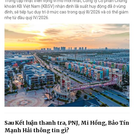
Trong cập nhật triển vọng vĩ mô mới nhất, Công ty Cổ phần Chứng
khoán KB Việt Nam (KBSV) nhận định lãi suất huy động đã ở vùng
đỉnh, sẽ tiếp tục duy trì ở mức cao trong quý III/2026 và có thể giảm
nhẹ từ đầu quý IV/2026.
Sau Kết luận thanh tra, PNJ, Mi Hồng, Bảo Tín
Mạnh Hải thông tin gì?