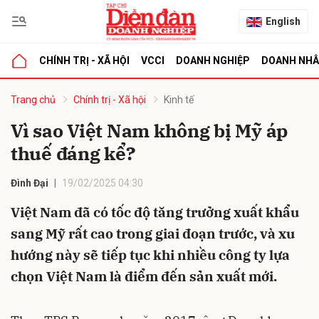
English
CHÍNH TRỊ - XÃ HỘI
VCCI
DOANH NGHIỆP
DOANH NH
bình luận
Trang chủ
Chính trị - Xã hội
Kinh tế
Vì sao Việt Nam không bị Mỹ áp
thuế đáng kể?
Đình Đại
19/02/2025 04:30
Việt Nam đã có tốc độ tăng trưởng xuất khẩu
sang Mỹ rất cao trong giai đoạn trước, và xu
Hủy
G
hướng này sẽ tiếp tục khi nhiều công ty lựa
chọn Việt Nam là điểm đến sản xuất mới.