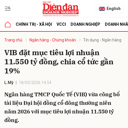
English
CHÍNH TRỊ - XÃ HỘI
VCCI
DOANH NGHIỆP
DOANH NH
bình luận
Trang chủ
Ngân hàng - Chứng khoán
Tín dụng - Ngân hàng
VIB đặt mục tiêu lợi nhuận
11.550 tỷ đồng, chia cổ tức gần
19%
L.Mỹ
18/03/2026 14:54
Ngân hàng TMCP Quốc Tế (VIB) vừa công bố
Hủy
G
tài liệu Đại hội đồng cổ đông thường niên
năm 2026 với mục tiêu lợi nhuận 11.550 tỷ
đồng.